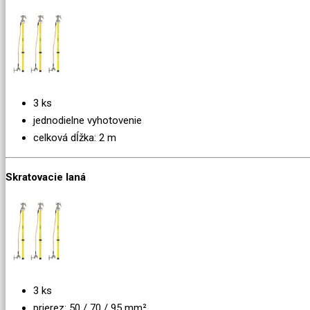
3 ks
jednodielne vyhotovenie
celková dĺžka: 2 m
Skratovacie laná
3 ks
prierez: 50 / 70 / 95 mm²