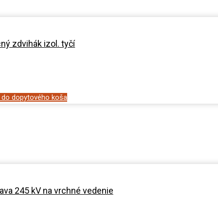
ý zdvihák izol. tyčí
ť do dopytového koša
ava 245 kV na vrchné vedenie