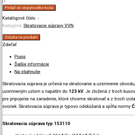
Skratovacia
Pridať do dopytového koša
súprava
Katalógové číslo:
-
123
Kategória:
Skratovacie súpravy VVN
kV
na
Otázka na produkt
Zdieľať
vrchné
vedenie
Popis
Ďalšie informácie
Na stiahnutie
Skratovacia súprava je určená na skratovanie a uzemnenie obvodu
uzemneným uzlom s napätím do
123 kV
. Je zložená z troch kusov
pre pripojenie na zariadenie, ktoré chceme skratovať a z troch iz
svoriek. Skratovacia súprava je typovo odskúšaná a spĺňa normy
Č
Skratovacia súprava typ 153110