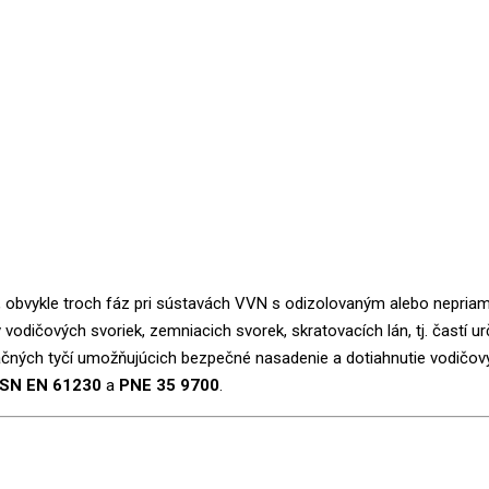
, obvykle troch fáz pri sústavách VVN s odizolovaným alebo nepria
 vodičových svoriek, zemniacich svorek, skratovacích lán, tj. častí u
olačných tyčí umožňujúcich bezpečné nasadenie a dotiahnutie vodičov
SN EN 61230
a
PNE 35 9700
.