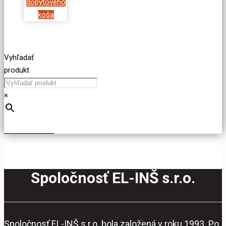
dopytového
koša
Vyhľadať
produkt
×
Spoločnosť EL-INŠ s.r.o.
Spoločnosť EL-INŠ s.r.o. bola založená v roku 1993. Po