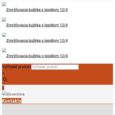
Vyhľadať produkt
×
0
Kontakty