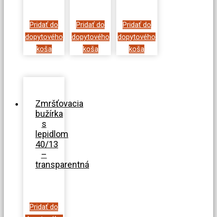
Pridať do
Pridať do
Pridať do
dopytového
dopytového
dopytového
koša
koša
koša
Zmršťovacia
bužírka
s
lepidlom
40/13
–
transparentná
Pridať do