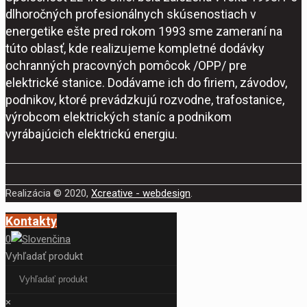
dlhoročných profesionálnych skúsenostiach v
energetike ešte pred rokom 1993 sme zameraní na
túto oblasť, kde realizujeme kompletné dodávky
ochranných pracovných pomôcok /OPP/ pre
elektrické stanice. Dodávame ich do firiem, závodov,
podnikov, ktoré prevádzkujú rozvodne, trafostanice,
výrobcom elektrických staníc a podnikom
vyrábajúcich elektrickú energiu.
Realizácia © 2020,
Xcreative - webdesign
.
Kontakty
0
Vyhľadať produkt
×