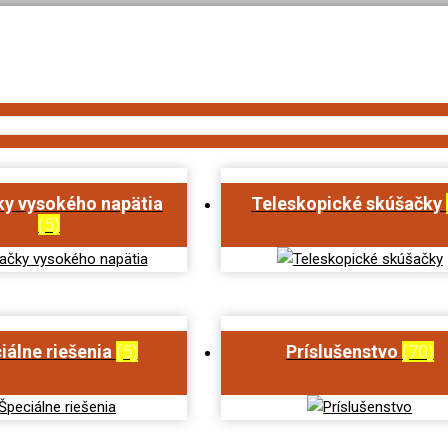
y vysokého napätia
Teleskopické skúšačky
(5)
iálne riešenia
(5)
Príslušenstvo
(70)