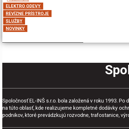
ELEKTRO ODEVY
REVÍZNE PRÍSTROJE
SLUŽBY
NOVINKY
Spol
Spoločnosť EL-INŠ s.r.o. bola založená v roku 1993. P
na túto oblasť, kde realizujeme kompletné dodávky och
podnikov, ktoré prevádzkujú rozvodne, trafostanice, vý