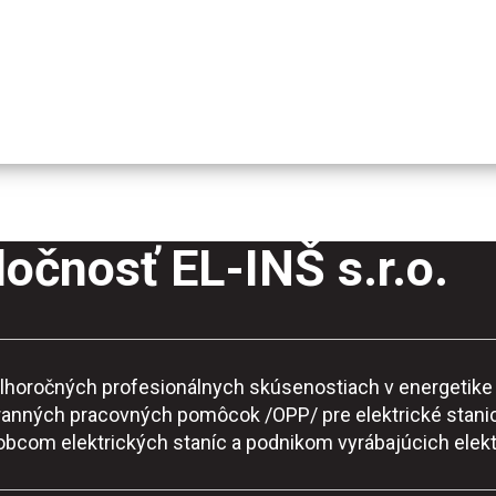
očnosť EL-INŠ s.r.o.
o dlhoročných profesionálnych skúsenostiach v energeti
ranných pracovných pomôcok /OPP/ pre elektrické stanic
robcom elektrických staníc a podnikom vyrábajúcich elekt