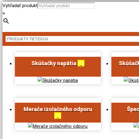
Vyhľadať produkt
×
Skúšačky napätia
(6)
Skúšačk
Merače izolačného odporu
Špec
(4)