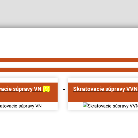
vacie súpravy VN
(9)
Skratovacie súpravy VV