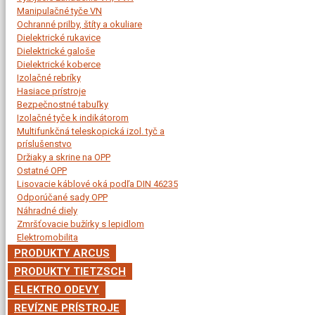
Manipulačné tyče VN
Ochranné prilby, štíty a okuliare
Dielektrické rukavice
Dielektrické galoše
Dielektrické koberce
Izolačné rebríky
Hasiace prístroje
Bezpečnostné tabuľky
Izolačné tyče k indikátorom
Multifunkčná teleskopická izol. tyč a
príslušenstvo
Držiaky a skrine na OPP
Ostatné OPP
Lisovacie káblové oká podľa DIN 46235
Odporúčané sady OPP
Náhradné diely
Zmršťovacie bužírky s lepidlom
Elektromobilita
PRODUKTY ARCUS
PRODUKTY TIETZSCH
ELEKTRO ODEVY
REVÍZNE PRÍSTROJE