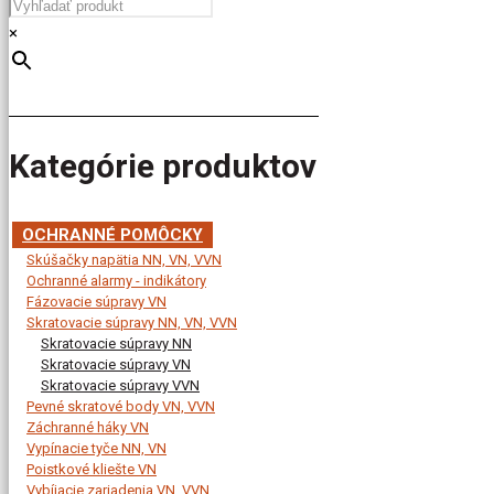
×
Kategórie produktov
OCHRANNÉ POMÔCKY
Skúšačky napätia NN, VN, VVN
Ochranné alarmy - indikátory
Fázovacie súpravy VN
Skratovacie súpravy NN, VN, VVN
Skratovacie súpravy NN
Skratovacie súpravy VN
Skratovacie súpravy VVN
Pevné skratové body VN, VVN
Záchranné háky VN
Vypínacie tyče NN, VN
Poistkové kliešte VN
Vybíjacie zariadenia VN, VVN