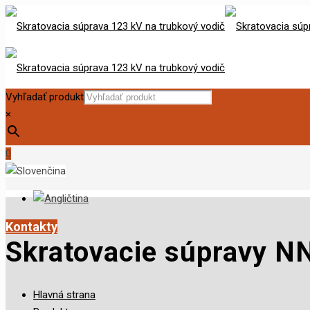
Vyhľadať produkt
×
0
Kontakty
Skratovacie súpravy N
Hlavná strana