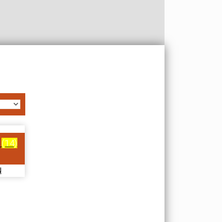
N
(14)