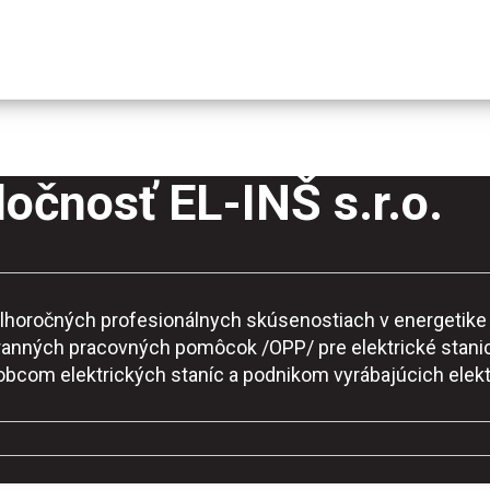
očnosť EL-INŠ s.r.o.
o dlhoročných profesionálnych skúsenostiach v energeti
ranných pracovných pomôcok /OPP/ pre elektrické stanic
robcom elektrických staníc a podnikom vyrábajúcich elekt