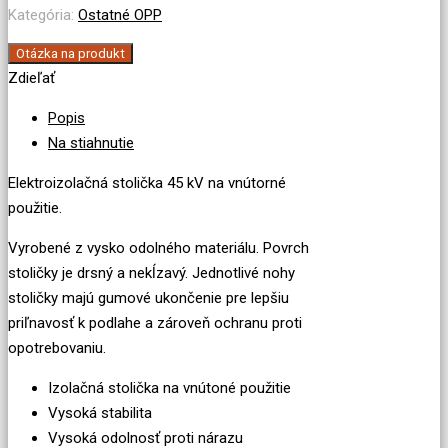
45
Kategória:
Ostatné OPP
kV
Otázka na produkt
Zdieľať
Popis
Na stiahnutie
Elektroizolačná stolička 45 kV na vnútorné
použitie.
Vyrobené z vysko odolného materiálu. Povrch
stoličky je drsný a nekĺzavý. Jednotlivé nohy
stoličky majú gumové ukončenie pre lepšiu
priľnavosť k podlahe a zároveň ochranu proti
opotrebovaniu.
Izolačná stolička na vnútoné použitie
Vysoká stabilita
Vysoká odolnosť proti nárazu