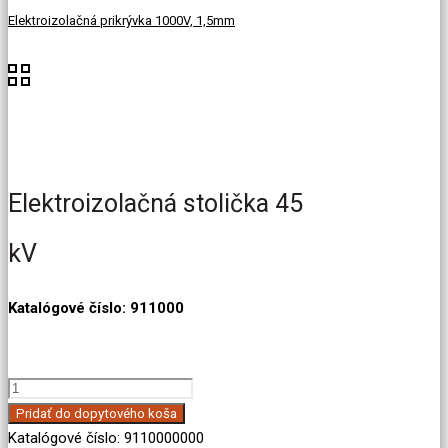
Elektroizolačná prikrývka 1000V, 1,5mm
Elektroizolačná stolička 45
kV
Katalógové číslo: 911000
množstvo
Elektroizolačná
Pridať do dopytového koša
stolička
Katalógové číslo:
9110000000