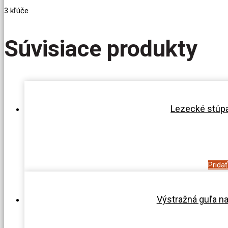
3 kľúče
Súvisiace produkty
Lezecké stúpa
Prida
Výstražná guľa n