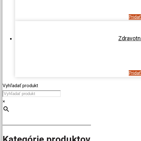
Prida
Zdravotn
Prida
Vyhľadať produkt
×
Kategórie produktov