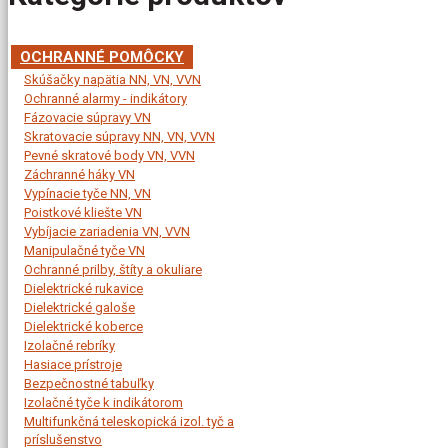
OCHRANNÉ POMÔCKY
Skúšačky napätia NN, VN, VVN
Ochranné alarmy - indikátory
Fázovacie súpravy VN
Skratovacie súpravy NN, VN, VVN
Pevné skratové body VN, VVN
Záchranné háky VN
Vypínacie tyče NN, VN
Poistkové kliešte VN
Vybíjacie zariadenia VN, VVN
Manipulačné tyče VN
Ochranné prilby, štíty a okuliare
Dielektrické rukavice
Dielektrické galoše
Dielektrické koberce
Izolačné rebríky
Hasiace prístroje
Bezpečnostné tabuľky
Izolačné tyče k indikátorom
Multifunkčná teleskopická izol. tyč a
príslušenstvo