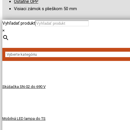
Ostatné OPP
Visiaci zámok s plieškom 50 mm
Vyhľadať produkt
×
Skúšačka SN-02 do 690 V
Mobilná LED lampa do TS