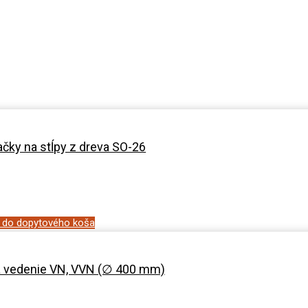
čky na stĺpy z dreva SO-26
ť do dopytového koša
a vedenie VN, VVN (∅ 400 mm)