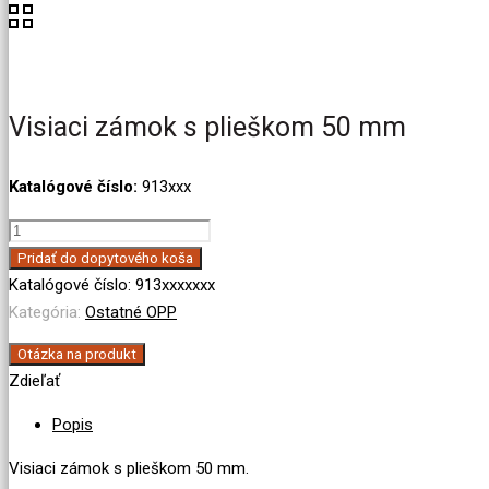
Visiaci zámok s plieškom 50 mm
Katalógové číslo:
913xxx
množstvo
Visiaci
Pridať do dopytového koša
zámok
Katalógové číslo:
913xxxxxxx
s
Kategória:
Ostatné OPP
plieškom
Otázka na produkt
50
Zdieľať
mm
Popis
Visiaci zámok s plieškom 50 mm.