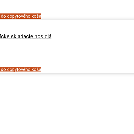
ť do dopytového koša
ícke skladacie nosidlá
ť do dopytového koša