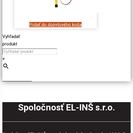
Pridať do dopytového koša
Vyhľadať
produkt
×
Spoločnosť EL-INŠ s.r.o.