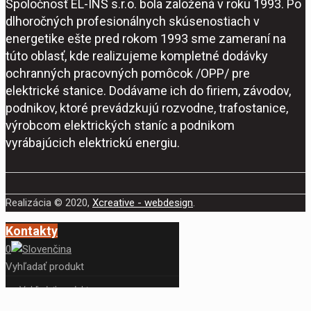
Spoločnosť EL-INŠ s.r.o. bola založená v roku 1993. Po
dlhoročných profesionálnych skúsenostiach v
energetike ešte pred rokom 1993 sme zameraní na
túto oblasť, kde realizujeme kompletné dodávky
ochranných pracovných pomôcok /OPP/ pre
elektrické stanice. Dodávame ich do firiem, závodov,
podnikov, ktoré prevádzkujú rozvodne, trafostanice,
výrobcom elektrických staníc a podnikom
vyrábajúcich elektrickú energiu.
Realizácia © 2020,
Xcreative - webdesign
.
Kontakty
0
Vyhľadať produkt