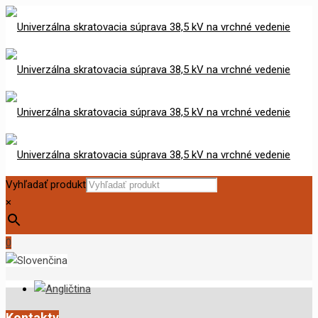
Vyhľadať produkt
×
0
Kontakty