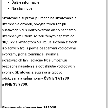
Ďalšie informácie
Na stiahnutie
Skratovacia súprava je určená na skratovanie a
uzemnenie obvodu, obvykle troch fáz pri
sústavách VN s odizolovaným alebo nepriamo
uzemneným uzlom so združeným napätím do
38,5 kV
s kmitočtom 50 Hz. Je zložená z troch
izolačných tyčí s pevne osadenými vodičovými
svorkami, jednej zemniacej svorky a
skratovacích lán. Izolačné tyče umožňujú
bezpečné nasadenie a dotiahnutie vodičových
svoriek. Skratovacia súprava je typovo
odskúšaná a spĺňa normy
ČSN EN 61230
a
PNE 35 9700
.
Skratovacia súprava typ 153035