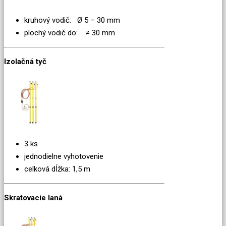
kruhový vodič: Ø 5 – 30 mm
plochý vodič do: ≠ 30 mm
Izolačná tyč
3 ks
jednodielne vyhotovenie
celková dĺžka: 1,5 m
Skratovacie laná