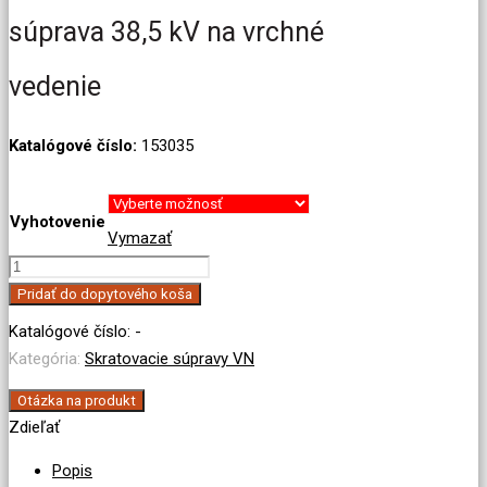
súprava 38,5 kV na vrchné
vedenie
Katalógové číslo:
153035
Vyhotovenie
Vymazať
množstvo
Univerzálna
Pridať do dopytového koša
skratovacia
Katalógové číslo:
-
súprava
Kategória:
Skratovacie súpravy VN
38,5
kV
Otázka na produkt
Zdieľať
na
vrchné
Popis
vedenie