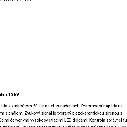
pätím
10 kV
.
ätia s kmitočtom 50 Hz na el. zariadeniach. Prítomnosť napätia na
m signálom. Zvukový signál je tvorený piezokeramickou sirénou s
úcimi červenými vysokosvietiacimi LED diódami. Kontrola správnej f