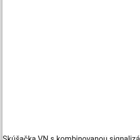
Skúšačka VN s kombinovanou signalizá