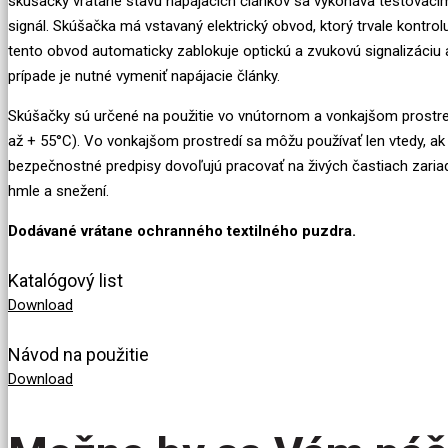
skúšačky vrátane stavu napájacích článkov sa vykonáva testovacím 
signál. Skúšačka má vstavaný elektrický obvod, ktorý trvale kontrol
tento obvod automaticky zablokuje optickú a zvukovú signalizáciu a
prípade je nutné vymeniť napájacie články.
Skúšačky sú určené na použitie vo vnútornom a vonkajšom prostre
až + 55°C). Vo vonkajšom prostredí sa môžu používať len vtedy, a
bezpečnostné predpisy dovoľujú pracovať na živých častiach zari
hmle a snežení.
Dodávané vrátane ochranného textilného puzdra.
Katalógový list
Download
Návod na použitie
Download