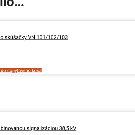
ilo…
ro skúšačky VN 101/102/103
ť do dopytového koša
inovanou signalizáciou 38,5 kV