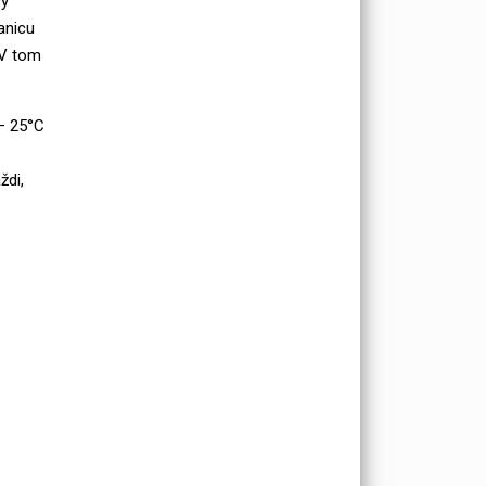
vý
anicu
 V tom
– 25°C
ždi,