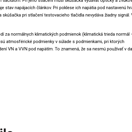
tlačidlom. Pri jeho stlačení musí skúšačka vydávať optický a zvuko
uje stav napájacích článkov. Pri poklese ich napätia pod nastavenú hr
 skúšačka pri stlačení testovacieho tlačidla nevydáva žiadny signál.
dí za normálnych klimatických podmienok (klimatická trieda normál 
k sú atmosférické podmienky v súlade s podmienkami, pri ktorých
adení VN a VVN pod napätím. To znamená, že sa nesmú používať v da