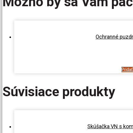
Možno by sa Vám páč
Ochranné puzd
Prida
Súvisiace produkty
Skúšačka VN s komb