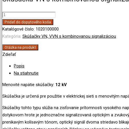
množstvo
Skúšačka
Pridať do dopytového koša
VN
Katalógové číslo:
1020100000
s
Kategória:
Skúšačky VN, VVN s kombinovanou signalizáciou
kombinovanou
Otázka na produkt
signalizáciou
Zdieľať
12
kV
Popis
Na stiahnutie
Menovité napätie skúšačky:
12 kV
Skúšačka je určená pre použitie v elektrickej sieti s menovitým na
Skúšačky tohto typu slúžia na zisťovanie prítomnosti vysokého nap
dotykovom hrote je jednoznačne signalizovaná optickým a zvukový
prenikavým kolísavým tónom, optický signál dvoma striedavo blikaj