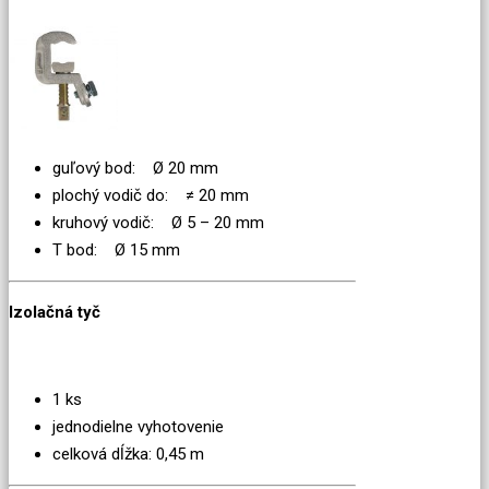
guľový bod: Ø 20 mm
plochý vodič do: ≠ 20 mm
kruhový vodič: Ø 5 – 20 mm
T bod: Ø 15 mm
Izolačná tyč
1 ks
jednodielne vyhotovenie
celková dĺžka: 0,45 m