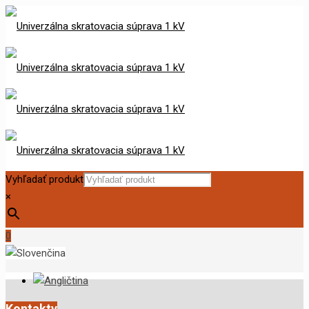
Vyhľadať produkt
×
0
Kontakty