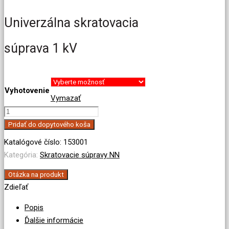
Univerzálna skratovacia
súprava 1 kV
Vyhotovenie
Vymazať
množstvo
Univerzálna
Pridať do dopytového koša
skratovacia
Katalógové číslo:
153001
súprava
Kategória:
Skratovacie súpravy NN
1
kV
Otázka na produkt
Zdieľať
Popis
Ďalšie informácie