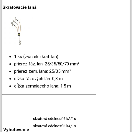
Skratovacie laná
1 ks (zväzek zkrat. lan)
prierez fáz. lan: 25/35/50/70 mm²
prierez zem. lana: 25/35 mm²
dĺžka fázových lán: 0,8 m
dĺžka zemniaceho lana: 1,5 m
skratová odolnosť 6 kA/1s
skratová odolnosť 8 kA/1s
Vyhotovenie