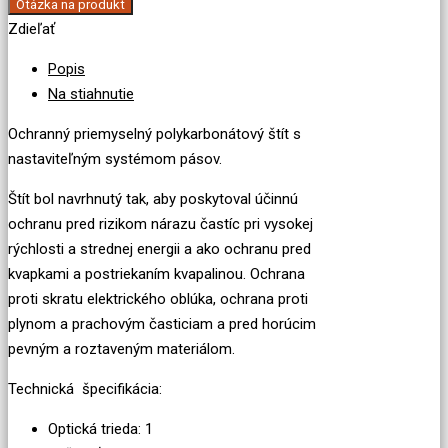
Otázka na produkt
Zdieľať
Popis
Na stiahnutie
Ochranný priemyselný
polykarbonátový
štít s
nastaviteľným systémom pásov.
Štít
bol navrhnutý tak, aby poskytoval účinnú
ochranu pred rizikom nárazu častíc pri vysokej
rýchlosti a strednej energii a ako ochranu pred
kvapkami a postriekaním kvapalinou.
Ochrana
proti skratu elektrického
oblúka
, ochrana
proti
plynom a prachovým časticiam a
pred horúcim
pevným
a roztaveným materiálom
.
Technická
špecifikácia
:
Optická trieda
: 1