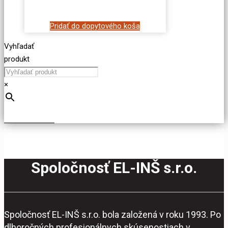
Pridať do dopytového koša
Vyhľadať
produkt
×
Spoločnosť EL-INŠ s.r.o.
Spoločnosť EL-INŠ s.r.o. bola založená v roku 1993. Po
dlhoročných profesionálnych skúsenostiach v