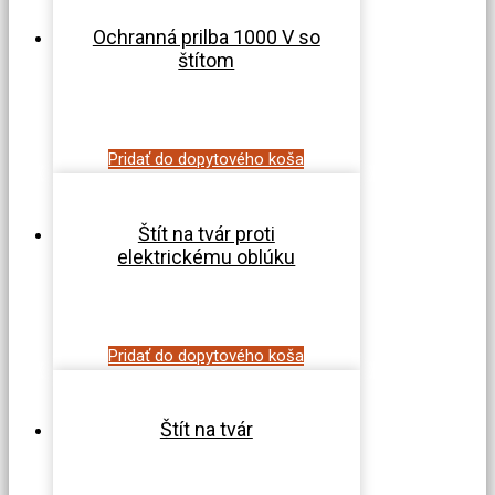
Ochranná prilba 1000 V so
štítom
Pridať do dopytového koša
Štít na tvár proti
elektrickému oblúku
Pridať do dopytového koša
Štít na tvár