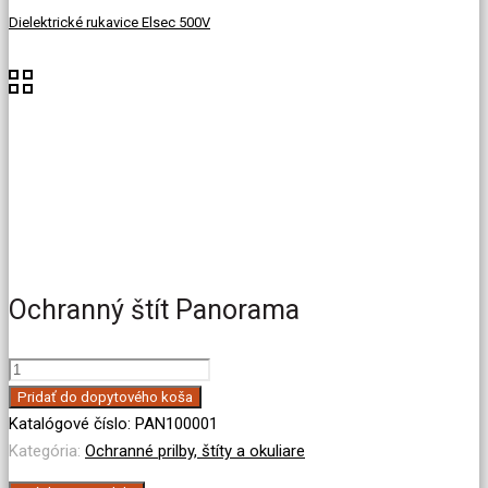
Dielektrické rukavice Elsec 500V
Ochranný štít Panorama
množstvo
Ochranný
Pridať do dopytového koša
štít
Katalógové číslo:
PAN100001
Panorama
Kategória:
Ochranné prilby, štíty a okuliare