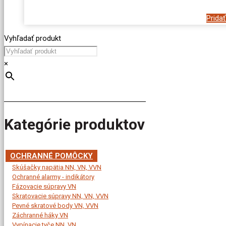
Prida
Vyhľadať produkt
×
Kategórie produktov
OCHRANNÉ POMÔCKY
Skúšačky napätia NN, VN, VVN
Ochranné alarmy - indikátory
Fázovacie súpravy VN
Skratovacie súpravy NN, VN, VVN
Pevné skratové body VN, VVN
Záchranné háky VN
Vypínacie tyče NN, VN