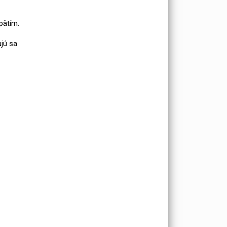
pätím.
jú
sa