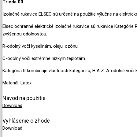
Trieda 00
Izolačné
rukavice
ELSEC
sú
určené
na
použitie výlučne na elektrick
Elsec ochranné
elektrické izolačné rukavice
sú rukavice
Kategórie 
zvýšenou
odolnosťou
:
R-
odolný voči kyselinám
, oleju,
ozónu
;
C-odolný
voči extrémne
nízkym
teplotám
.
Kategória
R
kombinuje
vlastnosti
kategórií a
, H
A
Z
:
A-
odolné voči 
Materiál: Latex
Návod na použitie
Download
Vyhlásenie o zhode
Download