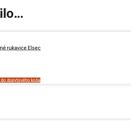
ilo…
né rukavice Elsec
ť do dopytového koša