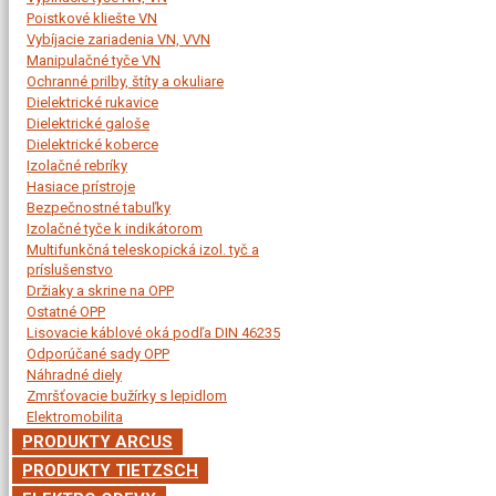
Poistkové kliešte VN
Vybíjacie zariadenia VN, VVN
Manipulačné tyče VN
Ochranné prilby, štíty a okuliare
Dielektrické rukavice
Dielektrické galoše
Dielektrické koberce
Izolačné rebríky
Hasiace prístroje
Bezpečnostné tabuľky
Izolačné tyče k indikátorom
Multifunkčná teleskopická izol. tyč a
príslušenstvo
Držiaky a skrine na OPP
Ostatné OPP
Lisovacie káblové oká podľa DIN 46235
Odporúčané sady OPP
Náhradné diely
Zmršťovacie bužírky s lepidlom
Elektromobilita
PRODUKTY ARCUS
PRODUKTY TIETZSCH