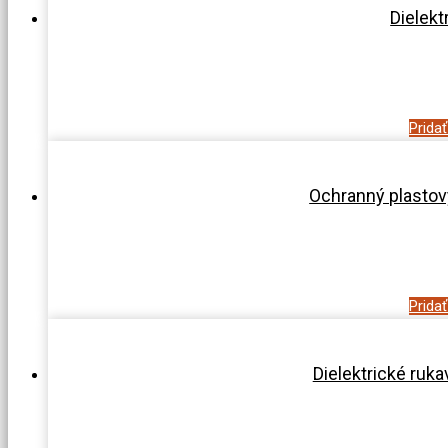
Dielekt
Prida
Ochranný plastový
Prida
Dielektrické ru