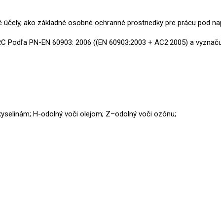
é
účely
, ako základné osobné ochranné prostriedky pre prácu pod na
RC
Podľa
PN
-EN 60903
:
2006
((EN 60903:2003 + AC2:2005)
a vyznaču
kyselinám
;
H-
odolný voči olejom
;
Z
–
odolný voči ozónu
;