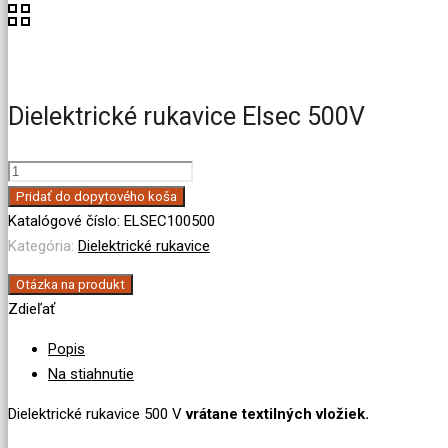
Dielektrické rukavice Elsec 500V
množstvo
Dielektrické
Pridať do dopytového koša
rukavice
Katalógové číslo:
ELSEC100500
Elsec
Kategória:
Dielektrické rukavice
500V
Otázka na produkt
Zdieľať
Popis
Na stiahnutie
Dielektrické rukavice 500 V
vrátane textilných vložiek.