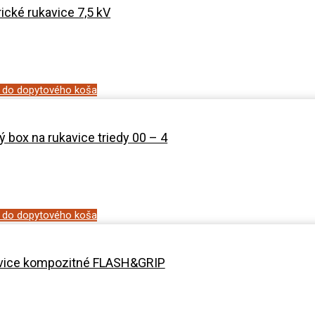
rické rukavice 7,5 kV
ť do dopytového koša
 box na rukavice triedy 00 – 4
ť do dopytového koša
kavice kompozitné FLASH&GRIP