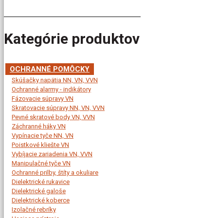
Kategórie produktov
OCHRANNÉ POMÔCKY
Skúšačky napätia NN, VN, VVN
Ochranné alarmy - indikátory
Fázovacie súpravy VN
Skratovacie súpravy NN, VN, VVN
Pevné skratové body VN, VVN
Záchranné háky VN
Vypínacie tyče NN, VN
Poistkové kliešte VN
Vybíjacie zariadenia VN, VVN
Manipulačné tyče VN
Ochranné prilby, štíty a okuliare
Dielektrické rukavice
Dielektrické galoše
Dielektrické koberce
Izolačné rebríky