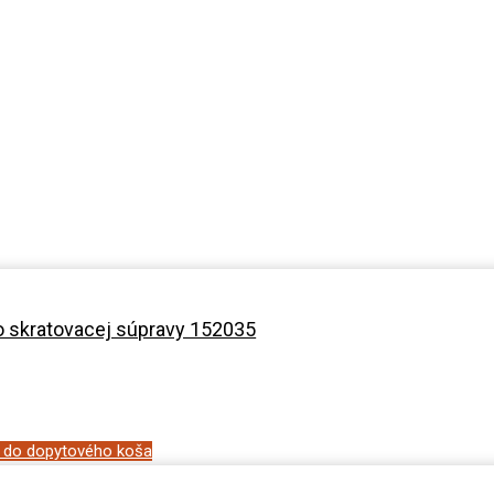
 skratovacej súpravy 152035
ť do dopytového koša