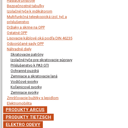
Hasiace prístroje
Bezpečnostné tabuľky
Izolačné tyče k indikátorom
Multifunkčná teleskopická izol. tyč a
príslušenstvo
Držiaky a skrine na OPP
Ostatné OPP
Lisovacie káblové oká podľa DIN 46235
Odporúčané sady OPP
Náhradné diely
Skratovacie patróny
Izolačné tyče pre skratovacie súpravy
Príslušenstvo k PA3 GTI
Ochranné puzdrá
Zemniace a skratovacie laná
Vodičové svorky
Koľajnicové svorky
Zemniace svorky
Zmršťovacie bužírky s lepidlom
Elektromobilita
PRODUKTY ARCUS
PRODUKTY TIETZSCH
ELEKTRO ODEVY