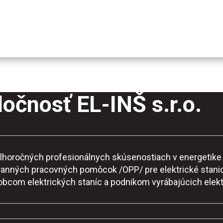
očnosť EL-INŠ s.r.o.
o dlhoročných profesionálnych skúsenostiach v energeti
ranných pracovných pomôcok /OPP/ pre elektrické stanic
robcom elektrických staníc a podnikom vyrábajúcich elekt