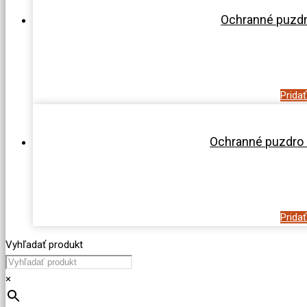
Ochranné puzd
Prida
Ochranné puzdro 
Prida
Vyhľadať produkt
×