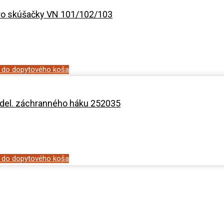
ro skúšačky VN 101/102/103
ť do dopytového koša
del. záchranného háku 252035
ť do dopytového koša