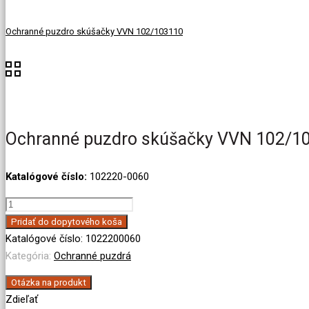
Ochranné puzdro skúšačky VVN 102/103110
Ochranné puzdro skúšačky VVN 102/1
Katalógové číslo:
102220-0060
množstvo
Ochranné
Pridať do dopytového koša
puzdro
Katalógové číslo:
1022200060
skúšačky
Kategória:
Ochranné puzdrá
VVN
Otázka na produkt
102/103220
Zdieľať