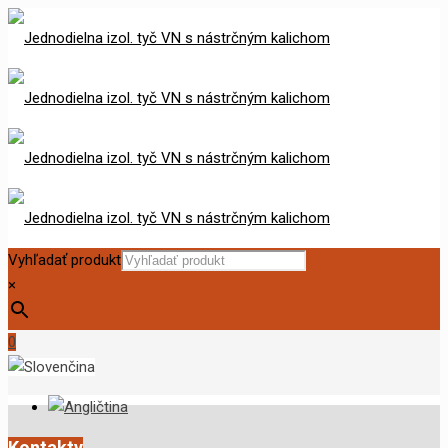
Vyhľadať produkt
×
0
Kontakty