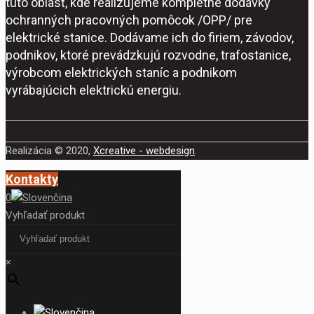
túto oblasť, kde realizujeme kompletné dodávky
ochranných pracovných pomôcok /OPP/ pre
elektrické stanice. Dodávame ich do firiem, závodov,
podnikov, ktoré prevádzkujú rozvodne, trafostanice,
výrobcom elektrických staníc a podnikom
vyrábajúcich elektrickú energiu.
Realizácia © 2020,
Xcreative - webdesign
.
Kontakty
0
Vyhľadať produkt
×