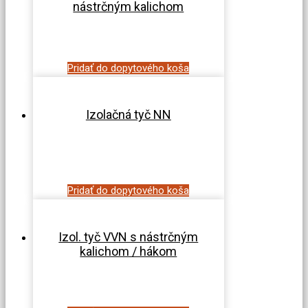
nástrčným kalichom
Pridať do dopytového koša
Izolačná tyč NN
Pridať do dopytového koša
Izol. tyč VVN s nástrčným
kalichom / hákom