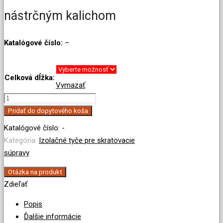
nástrčným kalichom
Katalógové číslo:
–
Celková dĺžka:
Vymazať
množstvo
Jednodielna
Pridať do dopytového koša
izol.
Katalógové číslo:
-
tyč
Kategória:
Izolačné tyče pre skratovacie
VN
súpravy
s
nástrčným
Otázka na produkt
Zdieľať
kalichom
Popis
Ďalšie informácie