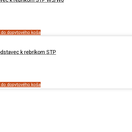
ť do dopytového koša
dstavec k rebríkom STP
ť do dopytového koša