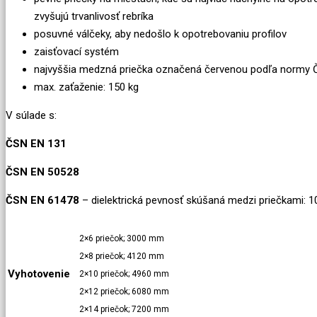
zvyšujú trvanlivosť rebríka
posuvné válčeky, aby nedošlo k opotrebovaniu profilov
zaisťovací systém
najvyššia medzná priečka označená červenou podľa normy
max. zaťaženie: 150 kg
V súlade s:
ČSN EN 131
ČSN EN 50528
ČSN EN 61478
– dielektrická pevnosť skúšaná medzi priečkami: 1
2×6 priečok; 3000 mm
2×8 priečok; 4120 mm
Vyhotovenie
2×10 priečok; 4960 mm
2×12 priečok; 6080 mm
2×14 priečok; 7200 mm