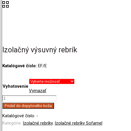
Izolačný výsuvný rebrík
Katalógové číslo:
EF/E
Vyhotovenie
Vymazať
množstvo
Izolačný
Pridať do dopytového koša
výsuvný
Katalógové číslo:
-
rebrík
Kategórie:
Izolačné rebríky
,
Izolačné rebríky Sofamel