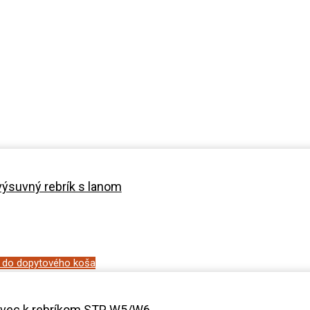
výsuvný rebrík s lanom
ť do dopytového koša
avec k rebríkom STP W5/W6