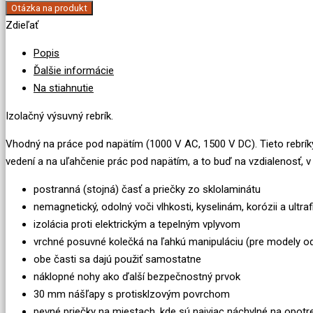
Otázka na produkt
Zdieľať
Popis
Ďalšie informácie
Na stiahnutie
Izolačný výsuvný rebrík.
Vhodný na práce pod napätím (1000 V AC, 1500 V DC). Tieto rebríky
vedení a na uľahčenie prác pod napätím, a to buď na vzdialenosť, 
postranná (stojná) časť a priečky zo sklolaminátu
nemagnetický, odolný voči vlhkosti, kyselinám, korózii a ultr
izolácia proti elektrickým a tepelným vplyvom
vrchné posuvné kolečká na ľahkú manipuláciu (pre modely od
obe časti sa dajú použiť samostatne
náklopné nohy ako ďalší bezpečnostný prvok
30 mm nášľapy s protisklzovým povrchom
pevné priečky na miestach, kde sú najviac náchylné na opotreb