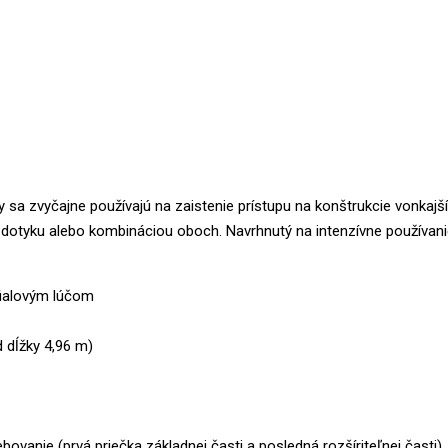
 sa zvyčajne používajú na zaistenie prístupu na konštrukcie vonkajš
v dotyku alebo kombináciou oboch. Navrhnutý na intenzívne používani
afialovým lúčom
 dĺžky 4,96 m)
ovanie (prvá priečka základnej časti a posledná rozšíriteľnej časti),