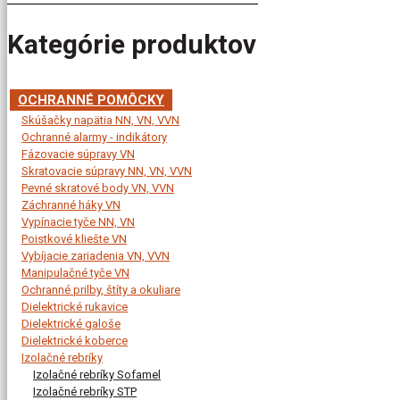
Kategórie produktov
OCHRANNÉ POMÔCKY
Skúšačky napätia NN, VN, VVN
Ochranné alarmy - indikátory
Fázovacie súpravy VN
Skratovacie súpravy NN, VN, VVN
Pevné skratové body VN, VVN
Záchranné háky VN
Vypínacie tyče NN, VN
Poistkové kliešte VN
Vybíjacie zariadenia VN, VVN
Manipulačné tyče VN
Ochranné prilby, štíty a okuliare
Dielektrické rukavice
Dielektrické galoše
Dielektrické koberce
Izolačné rebríky
Izolačné rebríky Sofamel
Izolačné rebríky STP