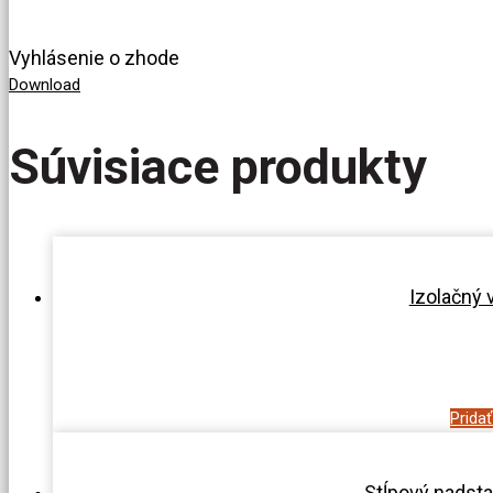
Vyhlásenie o zhode
Download
Súvisiace produkty
Izolačný 
Prida
Stĺpový nadst