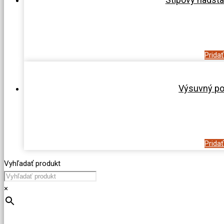
Prida
Výsuvný po
Prida
Vyhľadať produkt
×