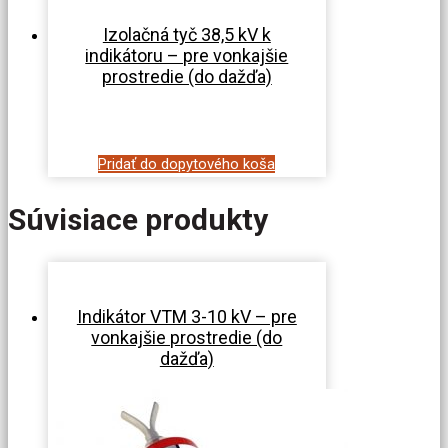
Izolačná tyč 38,5 kV k
indikátoru – pre vonkajšie
prostredie (do dažďa)
Pridať do dopytového koša
Súvisiace produkty
Indikátor VTM 3-10 kV – pre
vonkajšie prostredie (do
dažďa)