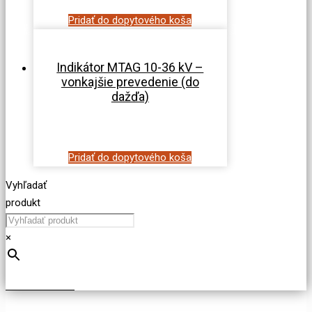
Pridať do dopytového koša
Indikátor MTAG 10-36 kV –
vonkajšie prevedenie (do
dažďa)
Pridať do dopytového koša
Vyhľadať
produkt
×