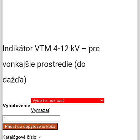
Indikátor VTM 4-12 kV – pre
vonkajšie prostredie (do
dažďa)
Vyhotovenie
Vymazať
množstvo
Indikátor
Pridať do dopytového koša
VTM
Katalógové číslo:
-