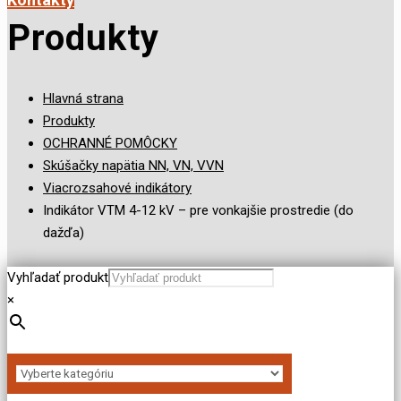
Produkty
Hlavná strana
Produkty
OCHRANNÉ POMÔCKY
Skúšačky napätia NN, VN, VVN
Viacrozsahové indikátory
Indikátor VTM 4-12 kV – pre vonkajšie prostredie (do
dažďa)
Vyhľadať produkt
×