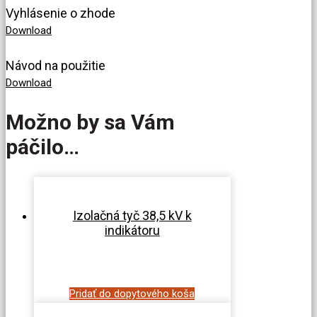
Vyhlásenie o zhode
Download
Návod na použitie
Download
Možno by sa Vám
páčilo…
Izolačná tyč 38,5 kV k
indikátoru
Pridať do dopytového koša