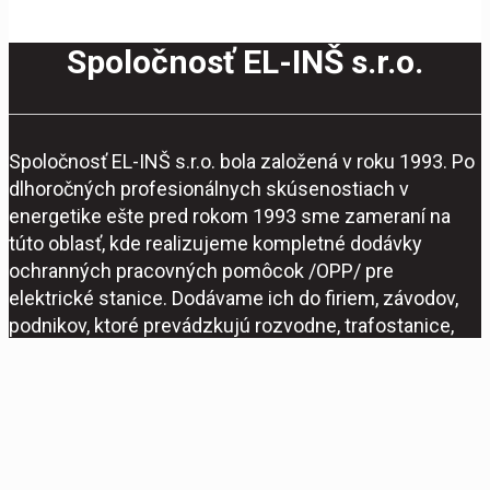
Spoločnosť EL-INŠ s.r.o.
Spoločnosť EL-INŠ s.r.o. bola založená v roku 1993. Po
dlhoročných profesionálnych skúsenostiach v
energetike ešte pred rokom 1993 sme zameraní na
túto oblasť, kde realizujeme kompletné dodávky
ochranných pracovných pomôcok /OPP/ pre
elektrické stanice. Dodávame ich do firiem, závodov,
podnikov, ktoré prevádzkujú rozvodne, trafostanice,
výrobcom elektrických staníc a podnikom
vyrábajúcich elektrickú energiu.
Realizácia © 2020,
Xcreative - webdesign
.