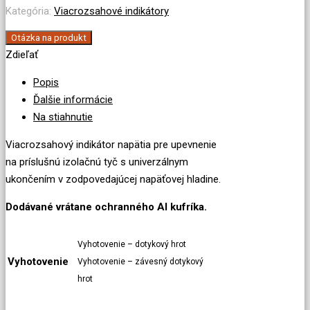
4-
Kategória:
Viacrozsahové indikátory
12
kV
Otázka na produkt
Zdieľať
-
pre
Popis
vonkajšie
Ďalšie informácie
prostredie
Na stiahnutie
(do
dažďa)
Viacrozsahový indikátor napätia pre upevnenie
na príslušnú izolačnú tyč s univerzálnym
ukončením v zodpovedajúcej napäťovej hladine.
Dodávané vrátane ochranného Al kufríka.
Vyhotovenie – dotykový hrot
Vyhotovenie
Vyhotovenie – závesný dotykový
hrot