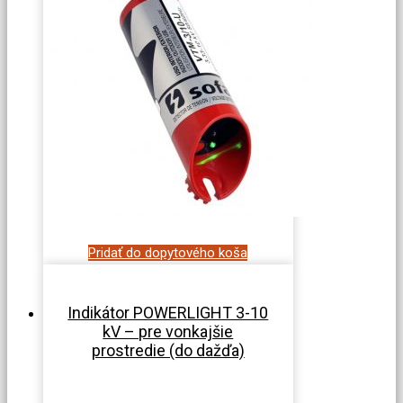
Pridať do dopytového koša
Indikátor POWERLIGHT 3-10
kV – pre vonkajšie
prostredie (do dažďa)