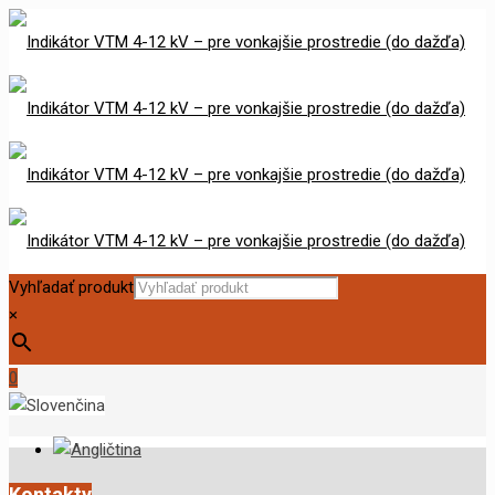
Vyhľadať produkt
×
0
Kontakty