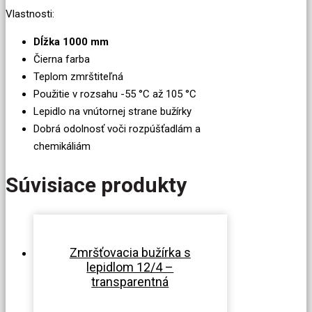
Vlastnosti:
Dĺžka 1000 mm
Čierna farba
Teplom zmrštiteľná
Použitie v rozsahu -55 °C až 105 °C
Lepidlo na vnútornej strane bužírky
Dobrá odolnosť voči rozpúšťadlám a
chemikáliám
Súvisiace produkty
Zmršťovacia bužírka s
lepidlom 12/4 –
transparentná