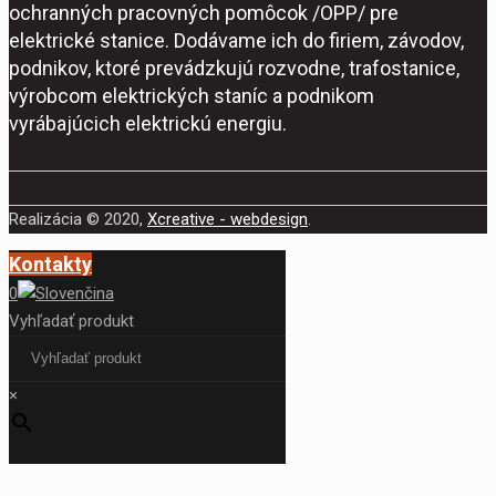
ochranných pracovných pomôcok /OPP/ pre
elektrické stanice. Dodávame ich do firiem, závodov,
podnikov, ktoré prevádzkujú rozvodne, trafostanice,
výrobcom elektrických staníc a podnikom
vyrábajúcich elektrickú energiu.
Realizácia © 2020,
Xcreative - webdesign
.
Kontakty
0
Vyhľadať produkt
×
Pre túto stránku nie je dostupný