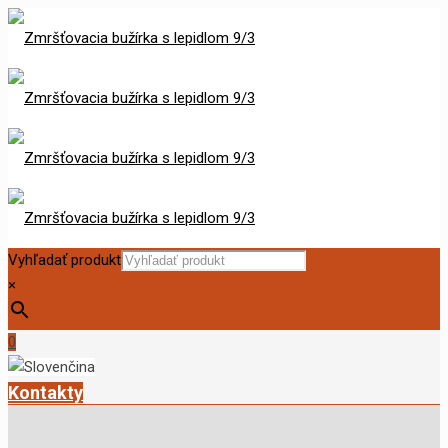
Vyhľadať produkt
×
0
Kontakty