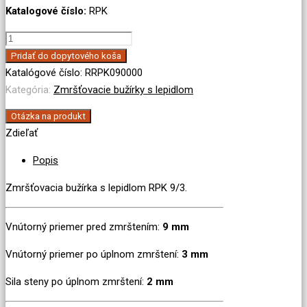
Katalogové číslo:
RPK
množstvo
Zmršťovacia
Pridať do dopytového koša
bužírka
Katalógové číslo:
RRPK090000
s
Kategória:
Zmršťovacie bužírky s lepidlom
lepidlom
Otázka na produkt
9/3
Zdieľať
Popis
Zmršťovacia bužírka s lepidlom RPK 9/3.
Vnútorný priemer pred zmrštením:
9 mm
Vnútorný priemer po úplnom zmrštení:
3 mm
Sila steny po úplnom zmrštení:
2 mm