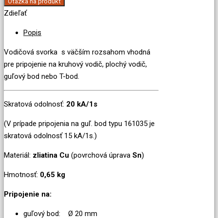
Otázka na produkt
Zdieľať
Popis
Vodičová svorka s väčším rozsahom vhodná
pre pripojenie na kruhový vodič, plochý vodič,
guľový bod nebo T-bod.
Skratová odolnosť:
20 kA/1s
(V prípade pripojenia na guľ. bod typu 161035 je
skratová odolnosť 15 kA/1s.)
Materiál:
zliatina Cu
(povrchová úprava
Sn
)
Hmotnosť:
0,65 kg
Pripojenie na:
guľový bod: Ø 20 mm