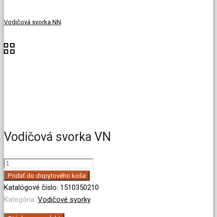
Vodičová svorka NN
Vodičová svorka VN
množstvo
Vodičová
Pridať do dopytového koša
svorka
Katalógové číslo:
1510350210
VN
Kategória:
Vodičové svorky