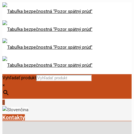
Vyhľadať produkt
×
0
Kontakty