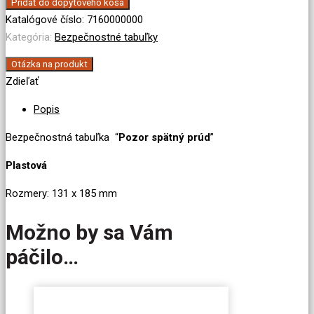
Tabuľka
Pridať do dopytového koša
bezpečnostná
Katalógové číslo:
7160000000
"Pozor
Kategória:
Bezpečnostné tabuľky
spätný
Otázka na produkt
prúd"
Zdieľať
Popis
Bezpečnostná tabuľka “
Pozor spätný prúd
”
Plastová
Rozmery: 131 x 185 mm
Možno by sa Vám
páčilo…