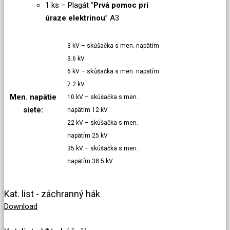
1 ks – Plagát “
Prvá pomoc pri
úraze elektrinou
” A3
3 kV – skúšačka s men. napätím
3.6 kV
6 kV – skúšačka s men. napätím
7.2 kV
Men. napätie
10 kV – skúšačka s men.
siete:
napätím 12 kV
22 kV – skúšačka s men.
napätím 25 kV
35 kV – skúšačka s men.
napätím 38.5 kV
Kat. list - záchranný hák
Download