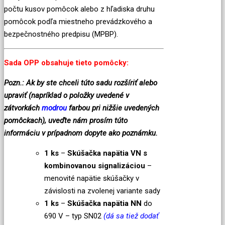
počtu kusov pomôcok alebo z hľadiska druhu
pomôcok podľa miestneho prevádzkového a
bezpečnostného predpisu (MPBP).
Sada OPP obsahuje tieto pomôcky:
Pozn.: Ak by ste chceli túto sadu rozšíriť alebo
upraviť (napríklad o položky uvedené v
zátvorkách
modrou
farbou pri nižšie uvedených
pomôckach), uveďte nám prosím túto
informáciu v prípadnom dopyte ako poznámku.
1 ks
–
Skúšačka napätia VN
s
kombinovanou signalizáciou
–
menovité napätie skúšačky v
závislosti na zvolenej variante sady
1 ks
–
Skúšačka napätia NN
do
690 V – typ SN02
(dá sa tiež dodať