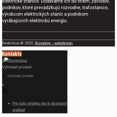
elektrické stanice. Dodávame ich do firiem, závodov,
podnikov, ktoré prevádzkujú rozvodne, trafostanice,
výrobcom elektrických staníc a podnikom
vyrábajúcich elektrickú energiu.
Realizácia © 2020,
Xcreative - webdesign
.
Kontakty
0
Vyhľadať produkt
×
Pre túto stránku nie je dostupný
preklad