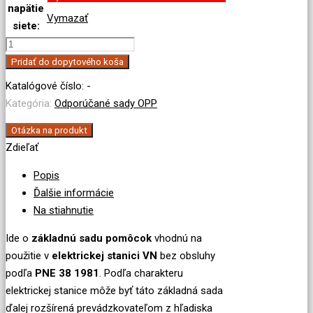
napätie
Vymazať
siete:
množstvo
Sada
Pridať do dopytového koša
OPP
Katalógové číslo:
-
pre
Kategória:
Odporúčané sady OPP
VN
podľa
Otázka na produkt
Zdieľať
PNE
38
Popis
1981
Ďalšie informácie
obsahujúca
Na stiahnutie
skúšačku
s
Ide o
základnú sadu pomôcok
vhodnú na
komb.
použitie v
elektrickej stanici VN
bez obsluhy
signalizáciou
podľa
PNE 38 1981
. Podľa charakteru
elektrickej stanice môže byť táto základná sada
ďalej rozšírená prevádzkovateľom z hľadiska