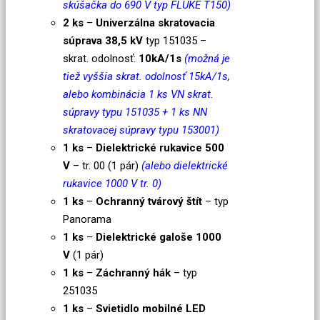
skúšačka do 690 V typ FLUKE T150)
2 ks
–
Univerzálna skratovacia
súprava 38,5 kV
typ 151035 –
skrat. odolnosť:
10kA/1s
(možná je
tiež vyššia skrat. odolnosť 15kA/1s,
alebo kombinácia 1 ks VN skrat.
súpravy typu 151035 + 1 ks NN
skratovacej súpravy typu 153001)
1 ks
–
Dielektrické rukavice 500
V
– tr. 00 (1 pár)
(alebo dielektrické
rukavice 1000 V tr. 0)
1 ks
–
Ochranný tvárový štít
– typ
Panorama
1 ks
–
Dielektrické galoše 1000
V
(1 pár)
1 ks
–
Záchranný hák
– typ
251035
1 ks
–
Svietidlo mobilné LED