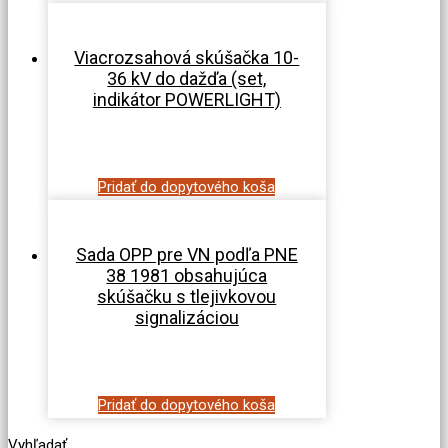
Viacrozsahová skúšačka 10-
36 kV do dažďa (set,
indikátor POWERLIGHT)
Pridať do dopytového koša
Sada OPP pre VN podľa PNE
38 1981 obsahujúca
skúšačku s tlejivkovou
signalizáciou
Pridať do dopytového koša
Vyhľadať