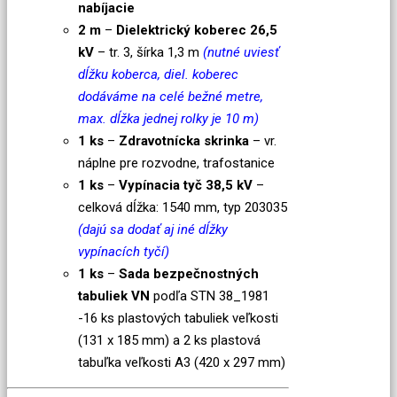
nabíjacie
2 m
–
Dielektrický koberec 26,5
kV
– tr. 3, šírka 1,3 m
(nutné uviesť
dĺžku koberca, diel. koberec
dodáváme na celé bežné metre,
max. dĺžka jednej rolky je 10 m)
1 ks
–
Zdravotnícka skrinka
– vr.
náplne pre rozvodne, trafostanice
1 ks
–
Vypínacia tyč 38,5 kV
–
celková dĺžka: 1540 mm, typ 203035
(dajú sa dodať aj iné dĺžky
vypínacích tyčí)
1 ks
–
Sada bezpečnostných
tabuliek VN
podľa STN 38_1981
-16 ks plastových tabuliek veľkosti
(131 x 185 mm) a 2 ks plastová
tabuľka veľkosti A3 (420 x 297 mm)