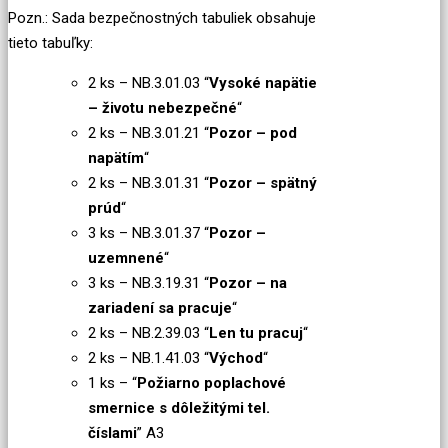
Pozn.: Sada bezpečnostných tabuliek obsahuje
tieto tabuľky:
2 ks – NB.3.01.03 “
Vysoké napätie
– životu nebezpečné
“
2 ks – NB.3.01.21 “
Pozor – pod
napätím
“
2 ks – NB.3.01.31 “
Pozor – spätný
prúd
“
3 ks – NB.3.01.37 “
Pozor –
uzemnené
“
3 ks – NB.3.19.31 “
Pozor – na
zariadení sa pracuje
“
2 ks – NB.2.39.03 “
Len tu pracuj
“
2 ks – NB.1.41.03 “
Východ
“
1 ks – “
Požiarno poplachové
smernice s dôležitými tel.
číslami
” A3