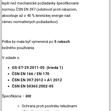
lepší než mechanické požiadavky špecifikované
normou ČSN EN 397 (odolnosť proti nárazom,
absorbuje až o 40 % kinetickej energie nad
rámec normatívnych požiadavkov).
Prilba by mala byť vymenená po
5 rokoch
bežného používania.
V súlade s:
GS-ET-29:2011-05 (trieda 1)
ČSN EN 166 / EN 170
ČSN EN 397:2012 + A1:2012
ČSN EN 50365:2002-05
Špecifikácia –
štít
:
Ochrana proti postreku tekutinami