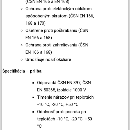
(ČSN EN 166 a EN 168)
Ochrana proti elektrickým oblúkom
spôsobeným skratom (ČSN EN 166,
168 a 170)
Ošetrené proti poškrabaniu (ČSN
EN 166 a 168)
Ochrana proti zahmlievaniu (ČSN
EN 166 a 168)
Umožňuje nosiť okuliare
Špecifikácia –
prilba
:
Odpovedá ČSN EN 397, ČSN
EN 50365, izolácie 1000 V
Tlmenie nárazov pri teplotách
-10 °C, -20 °C, +50 °C
Odolnosť proti prieniku pri
teplotách -10 °C, -20 °C, +50
°C