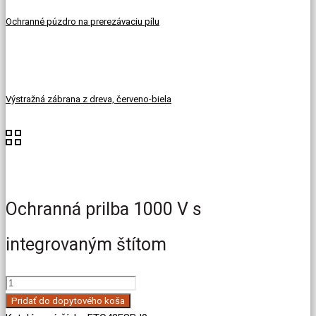
Ochranné púzdro na prerezávaciu pílu
Výstražná zábrana z dreva, červeno-biela
Ochranná prilba 1000 V s
integrovaným štítom
množstvo
Ochranná
Pridať do dopytového koša