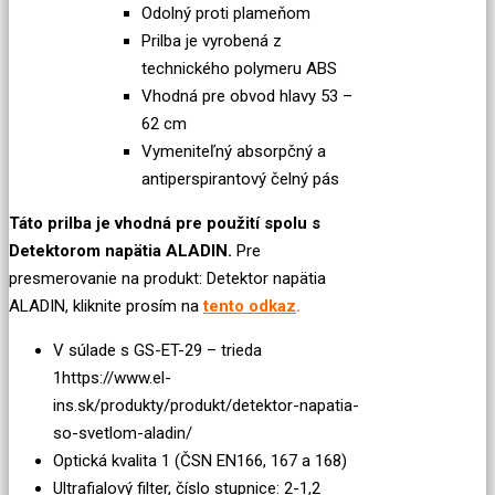
Odolný proti plameňom
Prilba je vyrobená z
technického polymeru ABS
Vhodná pre obvod hlavy 53 –
62 cm
Vymeniteľný absorpčný a
antiperspirantový čelný pás
Táto prilba je vhodná pre použití spolu s
Detektorom napätia ALADIN.
Pre
presmerovanie na produkt: Detektor napätia
ALADIN, kliknite prosím na
tento odkaz
.
V súlade s GS-ET-29 – trieda
1https://www.el-
ins.sk/produkty/produkt/detektor-napatia-
so-svetlom-aladin/
Optická kvalita 1 (ČSN EN166, 167 a 168)
Ultrafialový filter, číslo stupnice: 2-1,2