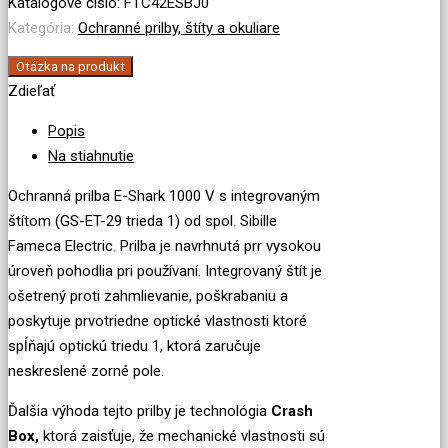
prilba
Katalógové číslo:
FTC42ESBJ0
1000
Kategória:
Ochranné prilby, štíty a okuliare
V
Otázka na produkt
s
Zdieľať
integrovaným
štítom
Popis
Na stiahnutie
Ochranná prilba E-Shark 1000 V s integrovaným
štítom (GS-ET-29 trieda 1) od spol. Sibille
Fameca Electric. Prilba je navrhnutá prr vysokou
úroveň pohodlia pri používaní. Integrovaný štít je
ošetrený proti zahmlievanie, poškrabaniu a
poskytuje prvotriedne optické vlastnosti ktoré
spĺňajú optickú triedu 1, ktorá zaručuje
neskreslené zorné pole.
Ďalšia výhoda tejto prilby je technológia
Crash
Box,
ktorá zaisťuje, že mechanické vlastnosti sú