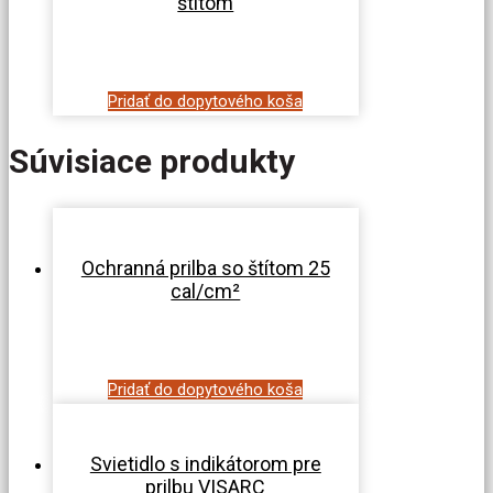
štítom
Pridať do dopytového koša
Súvisiace produkty
Ochranná prilba so štítom 25
cal/cm²
Pridať do dopytového koša
Svietidlo s indikátorom pre
prilbu VISARC