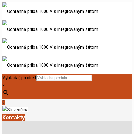
Vyhľadať produkt
×
0
Kontakty