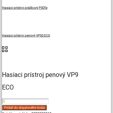
Hasiaci prístroj práškový P50Te
Hasiaci prístroj penový VP50 ECO
Hasiaci prístroj penový VP9
ECO
množstvo
Hasiaci
Pridať do dopytového koša