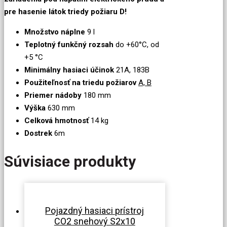
pre hasenie látok triedy požiaru D!
Množstvo náplne
9 l
Teplotný funkčný rozsah
do +60°C, od
+5 °C
Minimálny hasiaci účinok
21A, 183B
Použiteľnosť na triedu požiarov
A, B
Priemer nádoby
180 mm
Výška
630 mm
Celková hmotnosť
14 kg
Dostrek
6m
Súvisiace produkty
Pojazdný hasiaci prístroj
CO2 snehový S2x10