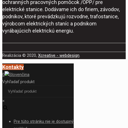
ochranných pracovných pomôcok /OPP/ pre
elektrické stanice. Dodávame ich do firiem, závodov,
podnikov, ktoré prevádzkujú rozvodne, trafostanice,
výrobcom elektrických staníc a podnikom
vyrábajúcich elektrickú energiu.
Realizácia © 2020,
Xcreative - webdesign
.
Kontakty
0
Vyhľadať produkt
×
Pre túto stránku nie je dostupný