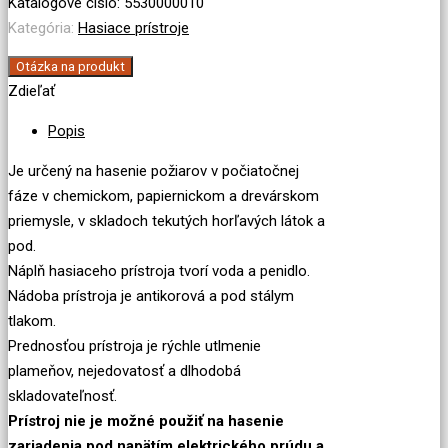
prístroj
Katalógové číslo:
5530000010
penový
Kategória:
Hasiace prístroje
VP9
Otázka na produkt
ECO
Zdieľať
Popis
Je určený na hasenie požiarov v počiatočnej
fáze v chemickom, papiernickom a drevárskom
priemysle, v skladoch tekutých horľavých látok a
pod.
Náplň hasiaceho prístroja tvorí voda a penidlo.
Nádoba prístroja je antikorová a pod stálym
tlakom.
Prednosťou prístroja je rýchle utlmenie
plameňov, nejedovatosť a dlhodobá
skladovateľnosť.
Prístroj nie je možné použiť na hasenie
zariadenia pod napätím elektrického prúdu a