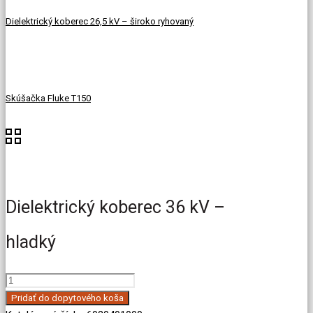
Dielektrický koberec 26,5 kV – široko ryhovaný
Skúšačka Fluke T150
Dielektrický koberec 36 kV –
hladký
množstvo
Dielektrický
Pridať do dopytového koša