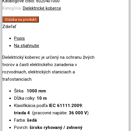
koberec
Katalógové číslo:
6020401000
36
Kategória:
Dielektrické koberce
kV
Otázka na produkt
-
Zdieľať
hladký
Popis
Na stiahnutie
Dielektrický koberec je určený na ochranu živých
tvorov a častí elektrického zariadenia v
rozvodniach, elektrických staniciach a
trafostaniciach.
Šírka:
1000 mm
Dĺžka rolky:
10 m
Klasifikácia podľa
IEC 61111:2009:
trieda 4
(pracovné napätie:
36 000 V
)
Farba:
šedá
Povrch:
široko ryhovaný / zvlnený