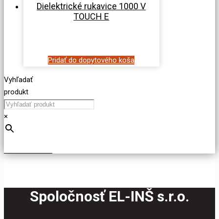
Dielektrické rukavice 1000 V
TOUCH E
Pridať do dopytového koša
Vyhľadať
produkt
×
Spoločnosť EL-INŠ s.r.o.