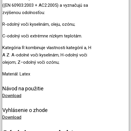
((EN 60903:2003 + AC2:2005)
a vyznačujú
sa
zvýšenou
odolnosťou
:
R-
odolný voči kyselinám
, oleju,
ozónu
;
C-odolný
voči extrémne
nízkym
teplotám
.
Kategória
R
kombinuje
vlastnosti
kategórií a
, H
A
Z
:
A-
odolné voči kyselinám
;
H-
odolný voči
olejom
;
Z
–
odolný voči ozónu
;
Materiál: Latex
Návod na použitie
Download
Vyhlásenie o zhode
Download