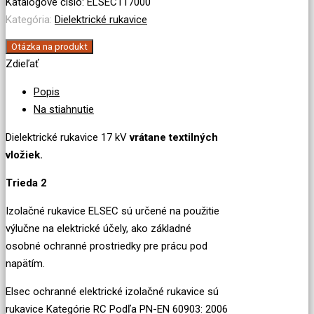
rukavice
Katalógové číslo:
ELSEC117000
Elsec
Kategória:
Dielektrické rukavice
17kV
Otázka na produkt
Zdieľať
Popis
Na stiahnutie
Dielektrické rukavice 17 kV
vrátane textilných
vložiek.
Trieda 2
Izolačné
rukavice
ELSEC
sú
určené
na
použitie
výlučne na elektrické
účely
, ako základné
osobné ochranné prostriedky pre prácu pod
napätím.
Elsec ochranné
elektrické izolačné rukavice
sú
rukavice
Kategórie RC
Podľa
PN
-EN 60903
:
2006