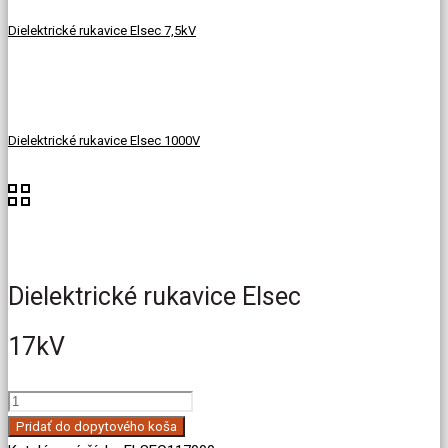
Dielektrické rukavice Elsec 7,5kV
Dielektrické rukavice Elsec 1000V
Dielektrické rukavice Elsec
17kV
množstvo
Dielektrické
Pridať do dopytového koša