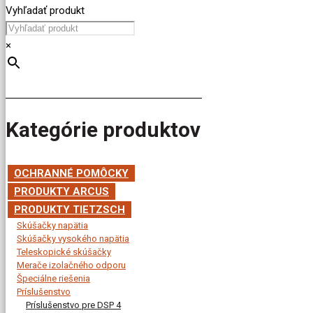
Vyhľadať produkt
×
Kategórie produktov
OCHRANNÉ POMÔCKY
PRODUKTY ARCUS
PRODUKTY TIETZSCH
Skúšačky napätia
Skúšačky vysokého napätia
Teleskopické skúšačky
Merače izolačného odporu
Špeciálne riešenia
Príslušenstvo
Príslušenstvo pre DSP 4