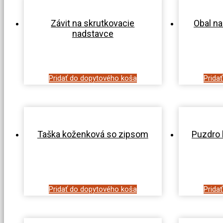
Závit na skrutkovacie
Obal na
nadstavce
Pridať do dopytového koša
Prida
Taška koženková so zipsom
Puzdro 
Pridať do dopytového koša
Prida