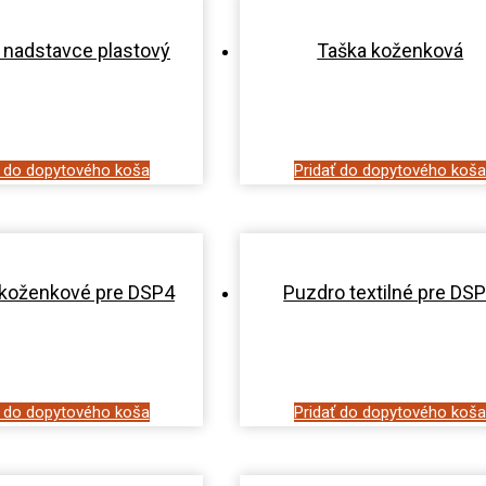
 nadstavce plastový
Taška koženková
ť do dopytového koša
Pridať do dopytového koš
koženkové pre DSP4
Puzdro textilné pre DS
ť do dopytového koša
Pridať do dopytového koš