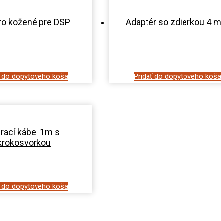
ro kožené pre DSP
Adaptér so zdierkou 4 
ť do dopytového koša
Pridať do dopytového koš
rací kábel 1m s
krokosvorkou
ť do dopytového koša