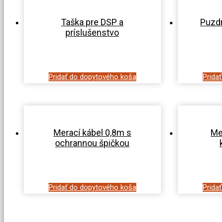
Taška pre DSP a
Puzd
príslušenstvo
Pridať do dopytového koša
Prida
Merací kábel 0,8m s
Me
ochrannou špičkou
Pridať do dopytového koša
Prida