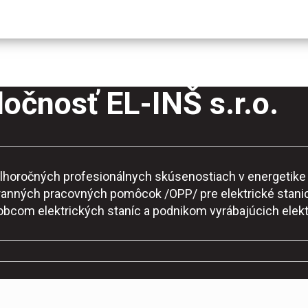
očnosť EL-INŠ s.r.o.
o dlhoročných profesionálnych skúsenostiach v energeti
ranných pracovných pomôcok /OPP/ pre elektrické stanic
robcom elektrických staníc a podnikom vyrábajúcich elekt