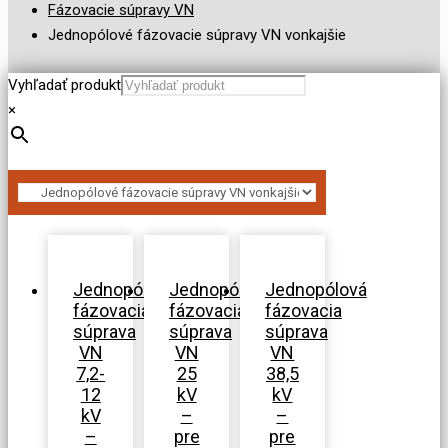
Fázovacie súpravy VN
Jednopólové fázovacie súpravy VN vonkajšie
Vyhľadať produkt
×
Jednopólová
Jednopólová
Jednopólová
fázovacia
fázovacia
fázovacia
súprava
súprava
súprava
VN
VN
VN
7,2-
25
38,5
12
kV
kV
kV
–
–
–
pre
pre