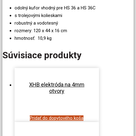
odolný kufor vhodný pre HS 36 a HS 36C
s trolejovými kolieskami
robustný a vodotesný
rozmery: 120 x 44 x 16 cm
hmotnosť: 10,9 kg
Súvisiace produkty
XHB elektróda na 4mm
otvory
Pridať do dopytového koša