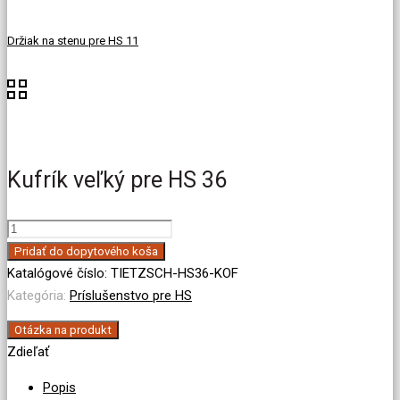
Držiak na stenu pre HS 11
Kufrík veľký pre HS 36
množstvo
Kufrík
Pridať do dopytového koša
veľký
Katalógové číslo:
TIETZSCH-HS36-KOF
pre
Kategória:
Príslušenstvo pre HS
HS
Otázka na produkt
36
Zdieľať
Popis