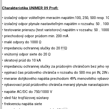
Charakteristika UNIMER 09 Profi:
• izolačný odpor voliteľným meracím napätím:100, 250, 500 resp. 1
• izolačný odpor plynule nastaviteľným napätím v rozsahu: 50 .. 10
• testovanie prierazu (test varistorov) napätím v rozsahu: 50 .. 100
• priechodový odpor prúdom min. 200 mA
• malé odpory do 1000 Ω
• impedanciu ochrannej slučky do 20 Ω
• vnútorný odpor siete do 20 Ω
• skratový prúd do 10 kA
• impedanciu ochrannej slučky za prúdovým chráničom bez jeho v
• vypínací čas prúdového chrániča v rozsahu do 500 ms pri IN, 2IN 
• meranie dotýkového napätia prechodom 49% menovitého vybavov
• vybavovací prúd prúdového chrániča meraný plynule narastajúcim p
• napätie AC/DC do 750/1000 V
• sled fáz trojfázovej sústavy
• frekvenciu napätia siete