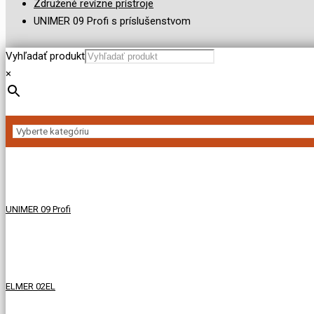
Združené revízne prístroje
UNIMER 09 Profi s príslušenstvom
Vyhľadať produkt
×
UNIMER 09 Profi
ELMER 02EL