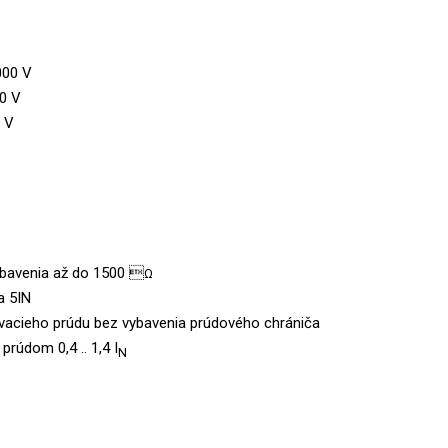
000 V
00 V
0 V
ybavenia až do 1500 
Ω
a 5IN
acieho prúdu bez vybavenia prúdového chrániča
rúdom 0,4 .. 1,4 I
N