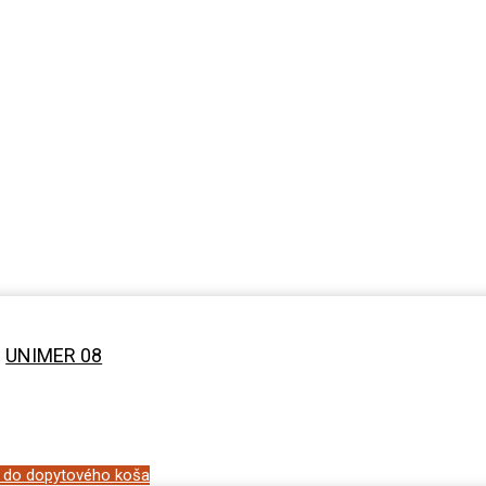
UNIMER 08
ť do dopytového koša