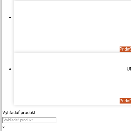
Prida
U
Prida
Vyhľadať produkt
×