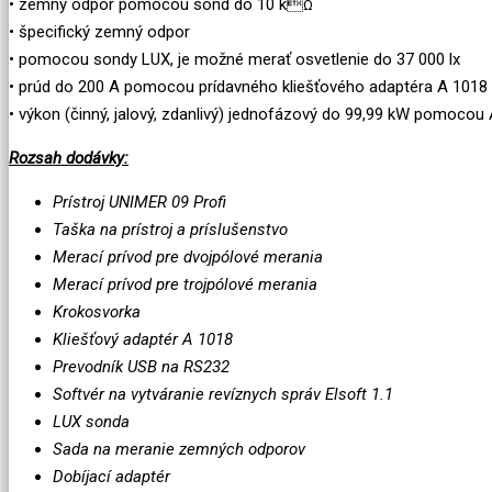
• zemný odpor pomocou sond do 10 k
Ω
• špecifický zemný odpor
• pomocou sondy LUX, je možné merať osvetlenie do 37 000 lx
• prúd do 200 A pomocou prídavného kliešťového adaptéra A 1018
• výkon (činný, jalový, zdanlivý) jednofázový do 99,99 kW pomocou
Rozsah dodávky:
Prístroj UNIMER 09 Profi
Taška na prístroj a príslušenstvo
Merací prívod pre dvojpólové merania
Merací prívod pre trojpólové merania
Krokosvorka
Kliešťový adaptér A 1018
Prevodník USB na RS232
Softvér na vytváranie revíznych správ Elsoft 1.1
LUX sonda
Sada na meranie zemných odporov
Dobíjací adaptér