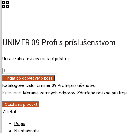
UNIMER 09 Profi s príslušenstvom
Univerzálny revízny merací prístroj
množstvo
UNIMER
Pridať do dopytového koša
09
Katalógové číslo:
Unimer 09 Profi+príslušenstvo
Profi
Kategórie:
Meranie zemných odporov
,
Združené revízne prístroje
s
Otázka na produkt
príslušenstvom
Zdieľať
Popis
Na stiahnutie