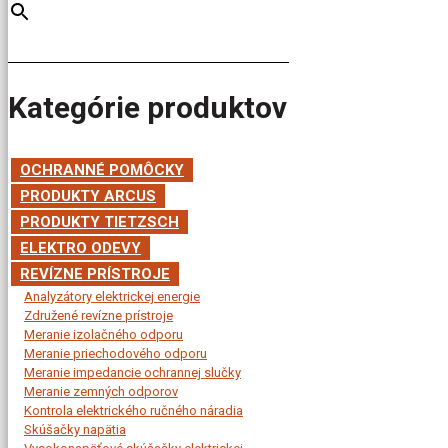
Kategórie produktov
OCHRANNÉ POMÔCKY
PRODUKTY ARCUS
PRODUKTY TIETZSCH
ELEKTRO ODEVY
REVÍZNE PRÍSTROJE
Analyzátory elektrickej energie
Združené revízne prístroje
Meranie izolačného odporu
Meranie priechodového odporu
Meranie impedancie ochrannej slučky
Meranie zemných odporov
Kontrola elektrického ručného náradia
Skúšačky napätia