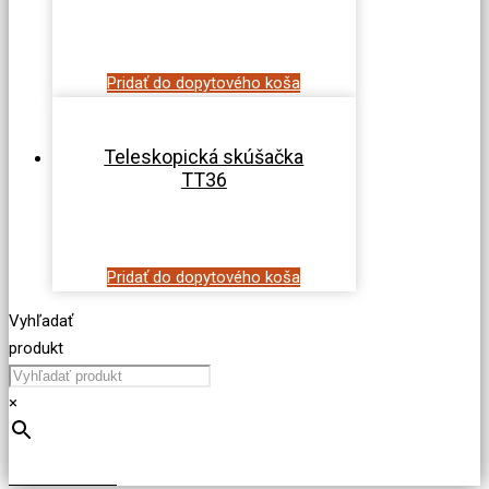
Pridať do dopytového koša
Teleskopická skúšačka
TT36
Pridať do dopytového koša
Vyhľadať
produkt
×