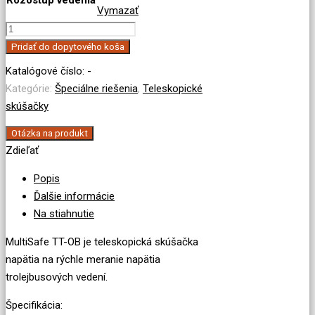
Rozostup vedenia
Vymazať
množstvo
Teleskopická
Pridať do dopytového koša
skúšačka
Katalógové číslo:
-
TTOB
Kategórie:
Špeciálne riešenia
,
Teleskopické
skúšačky
Otázka na produkt
Zdieľať
Popis
Ďalšie informácie
Na stiahnutie
MultiSafe TT-OB je teleskopická skúšačka
napätia na rýchle meranie napätia
trolejbusových vedení.
Špecifikácia: