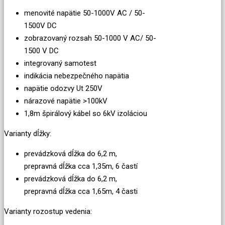
menovité napätie 50-1000V AC / 50-
1500V DC
zobrazovaný rozsah 50-1000 V AC/ 50-
1500 V DC
integrovaný samotest
indikácia nebezpečného napätia
napätie odozvy Ut 250V
nárazové napätie >100kV
1,8m špirálový kábel so 6kV izoláciou
Varianty dĺžky:
prevádzková dĺžka do 6,2 m,
prepravná dĺžka cca 1,35m, 6 častí
prevádzková dĺžka do 6,2 m,
prepravná dĺžka cca 1,65m, 4 časti
Varianty rozostup vedenia: