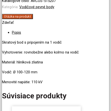
bod
Katalógové číslo:
ARCUS-515207
Ø
Kategória:
Vodičové pevné body
100-
Otázka na produkt
120
Zdieľať
mm
120
Popis
kV
Skratový bod s pripojením na 1 vodič
Vyhotovenie: rovnobežne alebo kolmo na vodič
Materiál: hliníková zliatina
Vodič: Ø 100-120 mm
Menovité napätie: 110 kV
Súvisiace produkty