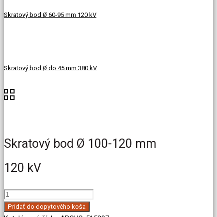
Skratový bod Ø 60-95 mm 120 kV
Skratový bod Ø do 45 mm 380 kV
Skratový bod Ø 100-120 mm
120 kV
množstvo
Skratový
Pridať do dopytového koša