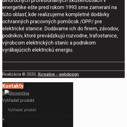
dlhoročných profesionálnych skúsenostiach v
energetike ešte pred rokom 1993 sme zameraní na
túto oblasť, kde realizujeme kompletné dodávky
ochranných pracovných pomôcok /OPP/ pre
elektrické stanice. Dodávame ich do firiem, závodov,
podnikov, ktoré prevádzkujú rozvodne, trafostanice,
výrobcom elektrických staníc a podnikom
vyrábajúcich elektrickú energiu.
Realizácia © 2020,
Xcreative - webdesign
.
Kontakty
0
Vyhľadať produkt
×