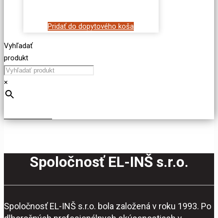
Pridať do dopytového koša
Vyhľadať
produkt
×
Spoločnosť EL-INŠ s.r.o.
Spoločnosť EL-INŠ s.r.o. bola založená v roku 1993. Po