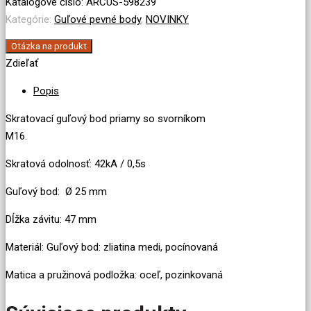
bod
Katalógové číslo:
ARCUS-598239
M16x47,
Kategórie:
Guľové pevné body
,
NOVINKY
vonkajší,
Otázka na produkt
Ø
Zdieľať
25
mm
Popis
Skratovací guľový bod priamy so svorníkom
M16.
Skratová odolnosť: 42kA / 0,5s
Guľový bod: Ø 25 mm
Dĺžka závitu: 47 mm
Materiál: Guľový bod: zliatina medi, pocínovaná
Matica a pružinová podložka: oceľ, pozinkovaná