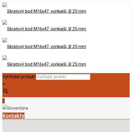
Vyhľadať produkt
×
0
Kontakty