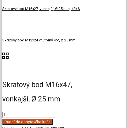
Skratový bod M16x27, vonkajší, Ø 25 mm, 42kA
Skratový bod M12x24 vnútorný 45°, Ø 25 mm
Skratový bod M16x47,
vonkajší, Ø 25 mm
množstvo
Skratový
Pridať do dopytového koša