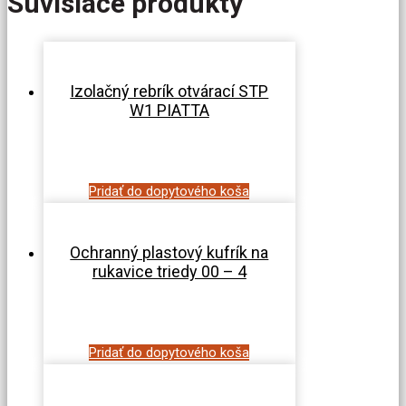
Súvisiace produkty
Izolačný rebrík otvárací STP
W1 PIATTA
Pridať do dopytového koša
Ochranný plastový kufrík na
rukavice triedy 00 – 4
Pridať do dopytového koša