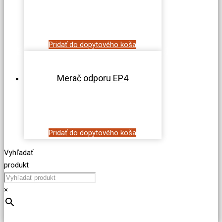
Pridať do dopytového koša
Merač odporu EP4
Pridať do dopytového koša
Vyhľadať
produkt
×