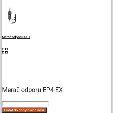
Merač odporu ISO1
Merač odporu EP4 EX
množstvo
Merač
Pridať do dopytového koša