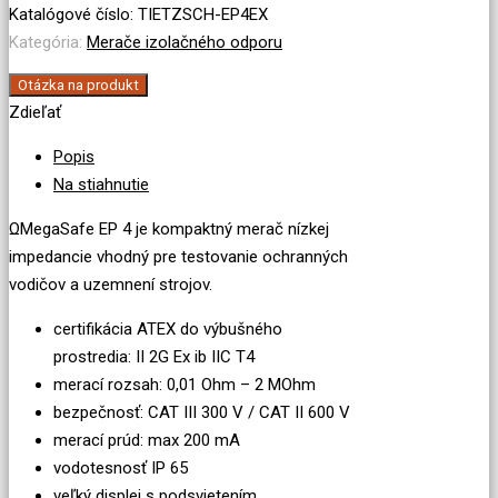
odporu
Katalógové číslo:
TIETZSCH-EP4EX
EP4
Kategória:
Merače izolačného odporu
EX
Otázka na produkt
Zdieľať
Popis
Na stiahnutie
ΩMegaSafe EP 4 je kompaktný merač nízkej
impedancie vhodný pre testovanie ochranných
vodičov a uzemnení strojov.
certifikácia ATEX do výbušného
prostredia: II 2G Ex ib IIC T4
merací rozsah: 0,01 Ohm – 2 MOhm
bezpečnosť: CAT III 300 V / CAT II 600 V
merací prúd: max 200 mA
vodotesnosť IP 65
veľký displej s podsvietením