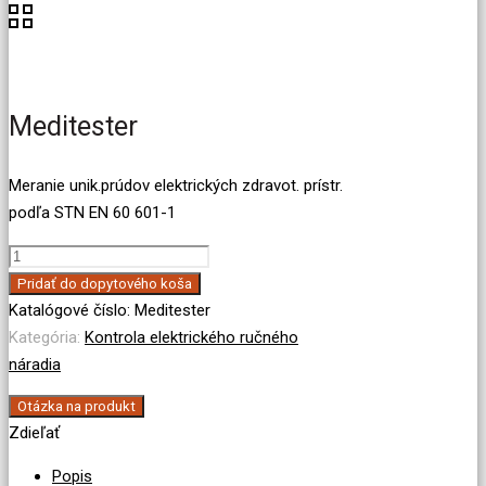
Meditester
Meranie unik.prúdov elektrických zdravot. prístr.
podľa STN EN 60 601-1
množstvo
Meditester
Pridať do dopytového koša
Katalógové číslo:
Meditester
Kategória:
Kontrola elektrického ručného
náradia
Otázka na produkt
Zdieľať
Popis