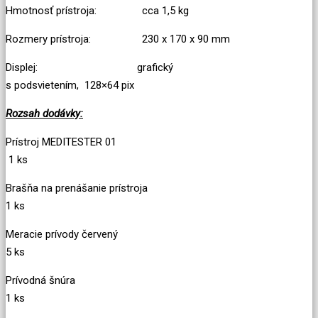
Hmotnosť prístroja: cca 1,5 kg
Rozmery prístroja: 230 x 170 x 90 mm
Displej: grafický
s podsvietením, 128×64 pix
Rozsah dodávky:
Prístroj MEDITESTER 01
1 ks
Brašňa na prenášanie prístroja
1 ks
Meracie prívody červený
5 ks
Prívodná šnúra
1 ks