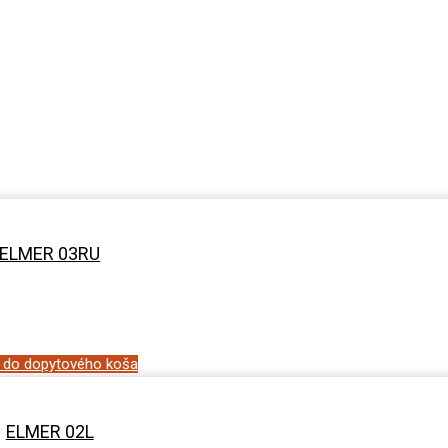
ELMER 03RU
ť do dopytového koša
ELMER 02L