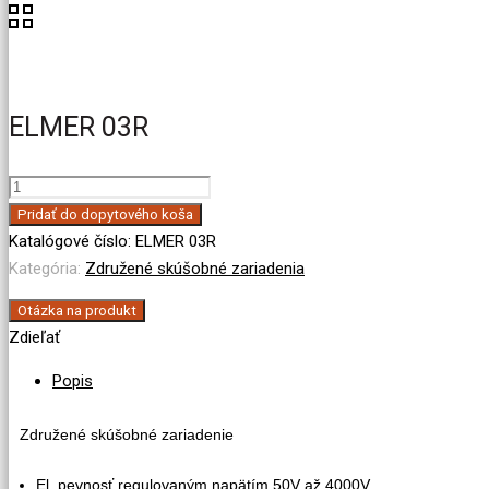
ELMER 03R
množstvo
ELMER
Pridať do dopytového koša
03R
Katalógové číslo:
ELMER 03R
Kategória:
Združené skúšobné zariadenia
Otázka na produkt
Zdieľať
Popis
Združené skúšobné zariadenie
El. pevnosť regulovaným napätím 50V až 4000V