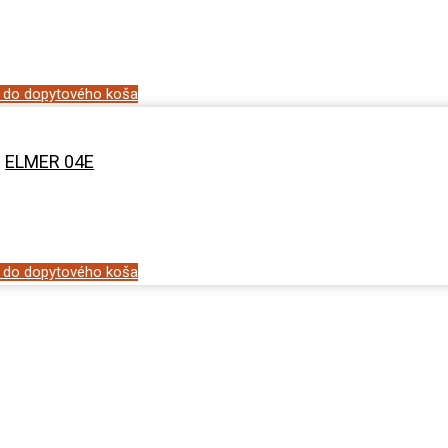
ť do dopytového koša
ELMER 04E
ť do dopytového koša