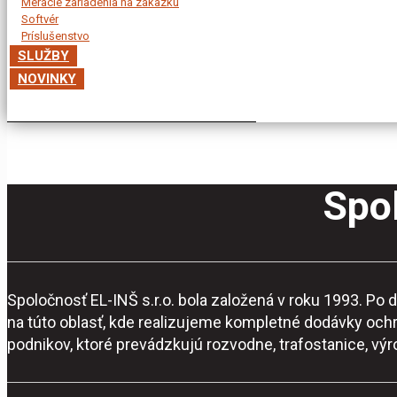
Meracie zariadenia na zákazku
Softvér
Príslušenstvo
SLUŽBY
NOVINKY
Spol
Spoločnosť EL-INŠ s.r.o. bola založená v roku 1993. P
na túto oblasť, kde realizujeme kompletné dodávky och
podnikov, ktoré prevádzkujú rozvodne, trafostanice, vý