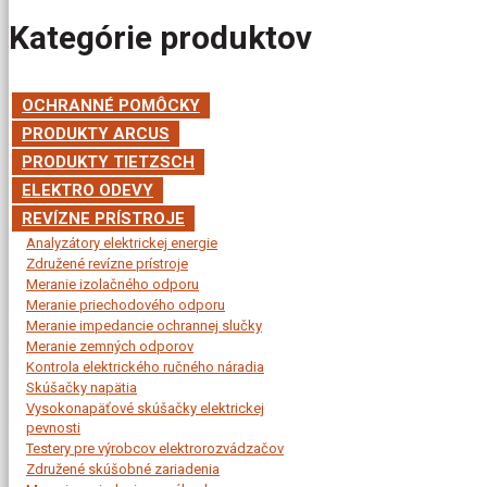
Kategórie produktov
OCHRANNÉ POMÔCKY
PRODUKTY ARCUS
PRODUKTY TIETZSCH
ELEKTRO ODEVY
REVÍZNE PRÍSTROJE
Analyzátory elektrickej energie
Združené revízne prístroje
Meranie izolačného odporu
Meranie priechodového odporu
Meranie impedancie ochrannej slučky
Meranie zemných odporov
Kontrola elektrického ručného náradia
Skúšačky napätia
Vysokonapäťové skúšačky elektrickej
pevnosti
Testery pre výrobcov elektrorozvádzačov
Združené skúšobné zariadenia