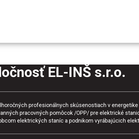
očnosť EL-INŠ s.r.o.
o dlhoročných profesionálnych skúsenostiach v energeti
ranných pracovných pomôcok /OPP/ pre elektrické stanic
robcom elektrických staníc a podnikom vyrábajúcich elekt