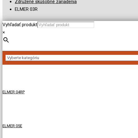
Združené skúšobné zariadenia
ELMER 03R
Vyhľadať produkt
×
ELMER 04RP
ELMER 05E