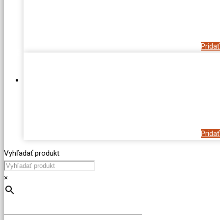
Prida
Prida
Vyhľadať produkt
×