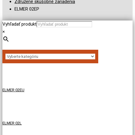
Združené skúšobné zariadenia
ELMER 02EP
Vyhľadať produkt
×
ELMER 02EU
ELMER 02L