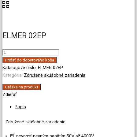
ELMER 02EP
množstvo
ELMER
Pridať do dopytového koša
02EP
Katalógové číslo:
ELMER 02EP
Kategória:
Združené skúšobné zariadenia
Otázka na produkt
Zdieľať
Popis
Združené skúšobné zariadenie
El. pevnosť pevným napätím 50V až 4000V