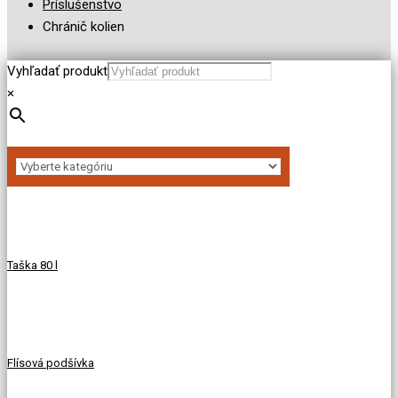
Príslušenstvo
Chránič kolien
Vyhľadať produkt
×
Taška 80 l
Flísová podšívka