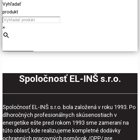
Vyhľadať
produkt
×
Spoločnosť EL-INŠ s.r.o.
Spoločnosť EL-INŠ s.r.o. bola založená v roku 1993. Po
dlhoročných profesionálnych skúsenostiach v
energetike ešte pred rokom 1993 sme zameraní na
túto oblasť, kde realizujeme kompletné dodávky
ochranných pracovných pomôcok /OPP/ pre