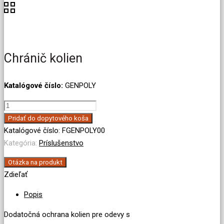
Chránič kolien
Katalógové číslo:
GENPOLY
množstvo
Chránič
Pridať do dopytového koša
kolien
Katalógové číslo:
FGENPOLY00
Kategória:
Príslušenstvo
Otázka na produkt
Zdieľať
Popis
Dodatočná ochrana kolien pre odevy s