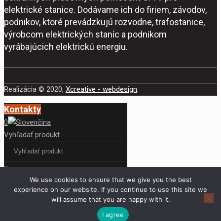
elektrické stanice. Dodávame ich do firiem, závodov,
podnikov, ktoré prevádzkujú rozvodne, trafostanice,
výrobcom elektrických staníc a podnikom
vyrábajúcich elektrickú energiu.
Realizácia © 2020,
Xcreative - webdesign
.
Kontakty
0
Vyhľadať produkt
×
We use cookies to ensure that we give you the best
experience on our website. If you continue to use this site we
will assume that you are happy with it.
Pre túto stránku nie je dostupný
I agree
preklad