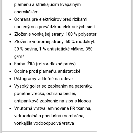
plameňu a striekajúcim kvapalným
chemikáliám
Ochrana pre elektrikárov pred rizikami
spojenými s prevádzkou elektrických sietí
Zloženie vonkajšej strany: 100 % polyester
Zloženie vnúrornej strany: 60 % modakryl,
39 % bavlna, 1 % antistatické vlákno, 350
g/m²
Farba: Žltá (retroreflexné pruhy)
Odolné proti plameňu, antistatické
Piktogramy viditeľné na odeve
Vysoký golier so zapínaním na patentky,
početné vrecká, ochrana bedier,
antipanikové zapínanie na zips s klopou
Vnútorná vrstva laminovaná FR tkanina,
vetruodolná a priedušná membrána,
vonkajšia vodoodpudivá vrstva