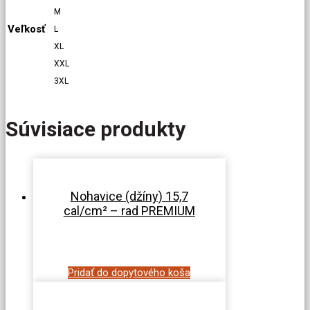
M
Veľkosť
L
XL
XXL
3XL
Súvisiace produkty
Nohavice (džíny) 15,7
cal/cm² – rad PREMIUM
Pridať do dopytového koša